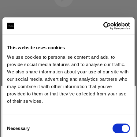
This website uses cookies
Eric Koretz
We use cookies to personalise content and ads, to
provide social media features and to analyse our traffic.
撮影監督
We also share information about your use of our site with
our social media, advertising and analytics partners who
さらに表示する
may combine it with other information that you’ve
provided to them or that they’ve collected from your use
お客様の声
of their services.
Julian White
Czech Republic
にお住まいであると思われます。
地域を変更しますか？
Consent
Necessary
Selection
国