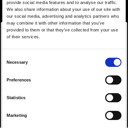
provide social media features and to analyse our traffic.
We also share information about your use of our site with
our social media, advertising and analytics partners who
may combine it with other information that you’ve
provided to them or that they’ve collected from your use
of their services.
Czech Republic
にお住まいであると思われます。
地域を変更しますか？
ハードライトモディファイアー
Consent
鮮明でコントロールされたハードライトを作ること
Necessary
Selection
は、シーンのライティングにおいて重要な要素の一
国
つです。ここでは、リフレクター、ビューティーデ
Preferences
Czech Republic
ィッシュ、スヌート、バーンドアなど、クリエイテ
ィブなオプションを豊富に取り揃えています。
言語
Statistics
Buy hard light modifiers
日本語
Marketing