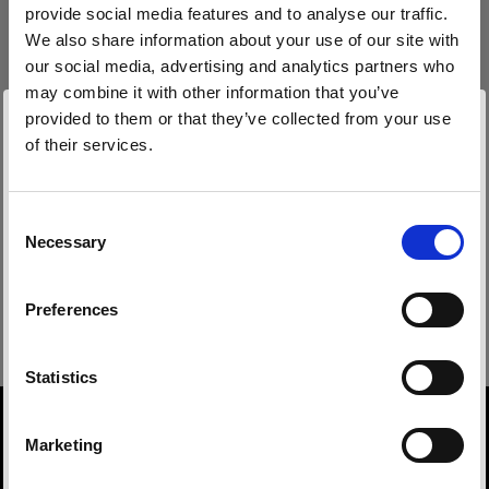
仕様：
provide social media features and to analyse our traffic.
We also share information about your use of our site with
our social media, advertising and analytics partners who
may combine it with other information that you’ve
製品情報
provided to them or that they’ve collected from your use
of their services.
Czech Republic
にお住まいであると思われます。
ダウンロード
Clic ソフトボックス 80cm Octa
地域を変更しますか？
やわらかい光をワンクリックで
Consent
Necessary
技術仕様
Selection
ユーザーガイド
国
製品番号
:
101319
Preferences
Czech Republic
Clic ソフトボックス 80cm Octa
新製品『Clic ソフトボックス オクタ型』は、
最新のユーザーガイドをダウンロードする
Profoto A シリーズライトを使用したクローズア
言語
ップのポートレート撮影や、俯瞰撮影、静物・商
Statistics
品撮影に理想的な、やわらかく美しい光を作り出
Overview
日本語
します。
Product number
Marketing
101319
動き回るロケ撮影に最適です。軽くて持ち運びに