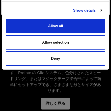
Recommended for
サイトにアクセス
便利なだけでなく、素早く折り畳み/展開でき、
Main light, Fill light, Rim light
マグネットで簡単にライトに取り付けられます。
Show details
Popular applications
文字通りワンクリックで、撮影の準備ができま
On-loacation portrait, Wedding
す。
Allow all
Measurements
Clic ソフトボックス オクタ型 は、ハンドルとス
Front diameter
タンドアダプターを搭載しています。また、他の
Allow selection
ソフトボックス
82.3 cm / 32.4 in
Clic ライトシェーピングツールとの互換性がある
よりやわらかい光を実現する Profoto ライト
ので、自由に組み合わせて使用することができま
Length
シェーピングツール
す。
68 cm / 26.8 in (folded)
Deny
ソフトボックスは、やわらかい光源を作り出し、強
Depth
い影を最小限に抑えて、自然な雰囲気を演出できま
40 cm / 15.7 in
す。Profoto の Clic システム、色分けされたスピー
特長
ドリング、またはマジックテープ接合部によって簡
Weight
0.5 kg / 1.1 lb
単にセットアップでき、さまざまな形とサイズがあ
やわらかく美しい光を作り出す
ります。
スナップ機能で簡単にセットアップが可能
特許出願中のデザイン。
詳しく見る
ハンドルとスタンドアダプター搭載