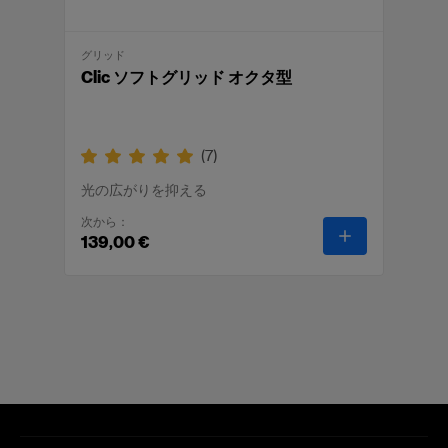
グリッド
Clic ソフトグリッド オクタ型
(
7
)
光の広がりを抑える
次から：
-
Clic ソフ
139,00 €