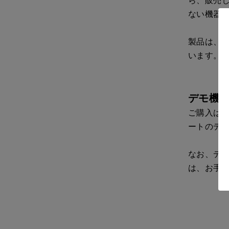
ら、販売
ない機器
製品は、
います。
デモ機
ご購入は
ートのデ
なお、デ
は、お手