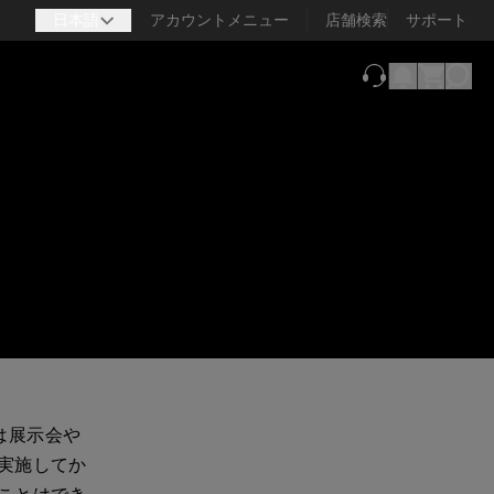
日本語
アカウントメニュー
店舗検索
サポート
（新しいタブで
品は展示会や
実施してか