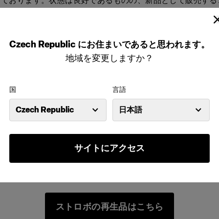
しております。状態は良好であるものの、新品として販売する
であるため、お手頃価格でご購入いただけます。
ケーブル、バッグ、充電器などのアクセサリーとともにキット
Czech Republic
にお住まいであると思われます。
キットの内容に関する詳細は、製品ページをご覧ください。
地域を変更しますか？
国
言語
はファイナルセールのため、返品はお受けできま
、各製品の「購入する」ボタンをクリックしてください。割引
Czech Republic
日本語
モ機に自動的に追加されます。
モ機の再生品は数に限りがございます。ページに何も表示され
サイトにアクセス
数ですが、後日再度ご確認いただきますようお願いいたします
ストロボの再生品はこちら