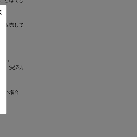
ことはでき
で販売して
せん。
は、決済カ
ない場合
。