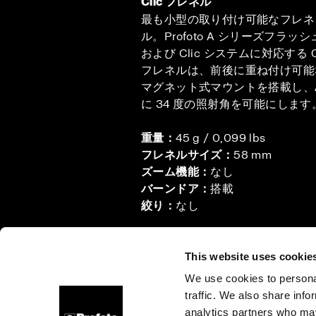
Clic フレネル
最も小型の取り付け可能なフレネ
ル。Profoto A シリーズフラッシ
および Clic システムに対応する Cl
フレネルは、前後に重ね付け可能
マグネット式マウントを搭載し、
に 34 度の照射角を可能にします
重量：
45 g / 0,099 lbs
フレネルサイズ：
58 mm
ズーム機能：
なし
バーンドア：
搭載
絞り：
なし
This website uses cookie
We use cookies to personal
traffic. We also share info
会社概要
お問い合わせ
採用情報
プレス
投資家
analytics partners who may