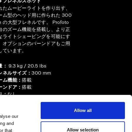
ro フレネルスポット
れたムービーライトを作り出す、
ーム型のヘッド用に作られた 300
m の大型フレネルです。 Profoto
自のズーム機能を搭載し、より正
なライトシェーピングを可能にす
、オプションのバーンドアもご用
しています。
量：
9.3 kg / 20.5 lbs
レネルサイズ：
300 mm
ーム機能：
搭載
ーンドア：
搭載
り：
なし
Allow all
alyse our
ing and
Allow selection
r that