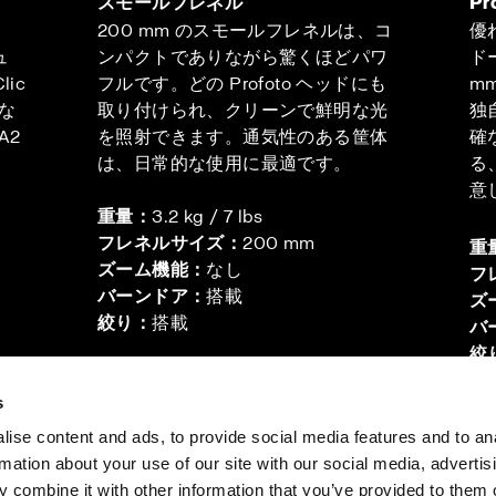
スモールフレネル
P
200 mm のスモールフレネルは、コ
優
ュ
ンパクトでありながら驚くほどパワ
ド
ic
フルです。どの Profoto ヘッドにも
m
な
取り付けられ、クリーンで鮮明な光
独
A2
を照射できます。通気性のある筐体
確
。
は、日常的な使用に最適です。
る
意
重量：
3.2 kg / 7 lbs
フレネルサイズ：
200 mm
重
ズーム機能：
なし
フ
バーンドア：
搭載
ズ
絞り：
搭載
バ
絞
s
ise content and ads, to provide social media features and to an
rmation about your use of our site with our social media, advertis
の皆様へ
Share the Light
 combine it with other information that you’ve provided to them o