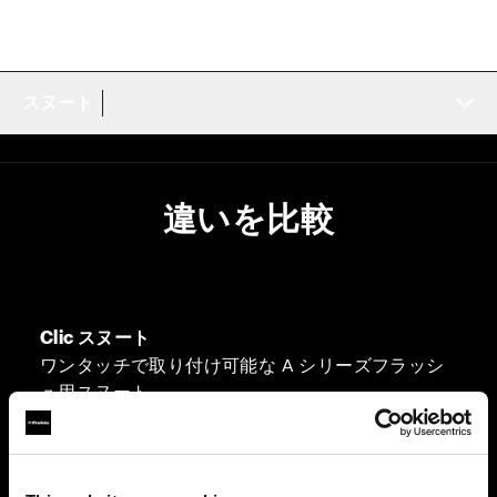
スヌート
違いを比較
Clic スヌート
ワンタッチで取り付け可能な A シリーズフラッシ
ュ用スヌート。
直径：
7.5 cm / 2.95 in
折りたたみ機能：
搭載