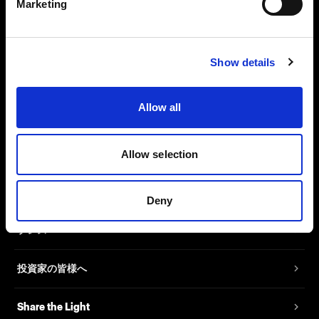
折りたたみ機能：
なし
Marketing
アダプターの必要有無：
なし
Show details
Allow all
会社概要
お問い合わせ
Allow selection
採用情報
Deny
プレス
投資家の皆様へ
Share the Light