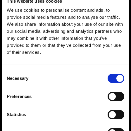
アダプターの必要有無：
なし
This website uses cookies
We use cookies to personalise content and ads, to
provide social media features and to analyse our traffic.
We also share information about your use of our site with
OCF II スヌート
our social media, advertising and analytics partners who
バッテリー式モノライト用スヌート。
may combine it with other information that you’ve
provided to them or that they’ve collected from your use
直径：
10 cm / 3.94 in
of their services.
折りたたみ機能：
搭載
アダプター必要有無：
なし
Consent
Necessary
Selection
Preferences
ズームリフレクター用スヌート
電源式モノライトまたは Pro ヘッド用の標準ズー
ムリフレクターに使用するスヌート。
Statistics
直径：
10 cm / 3.94 in