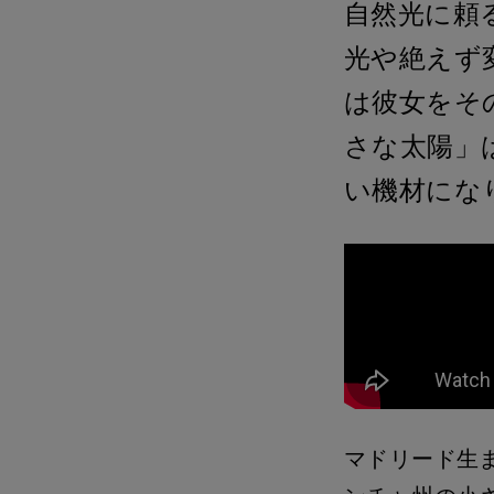
自然光に頼る
光や絶えず変
は彼女をそ
さな太陽」
い機材にな
マドリード生ま