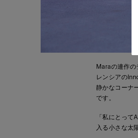
Maraの連作
レンシアのIn
静かなコーナ
です。
「私にとって
入る小さな太