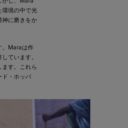
かし、Mara
た環境の中で光
精神に磨きをか
。Maraは作
察しています。
します。これら
ード・ホッパ