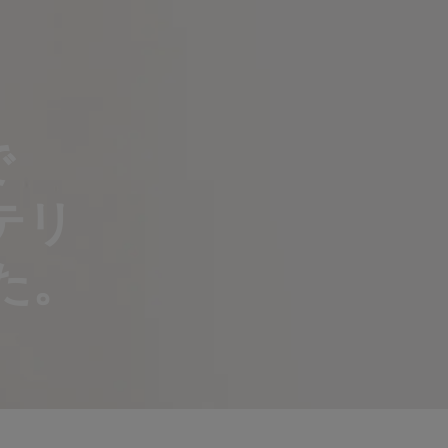
で
ステリ
た。