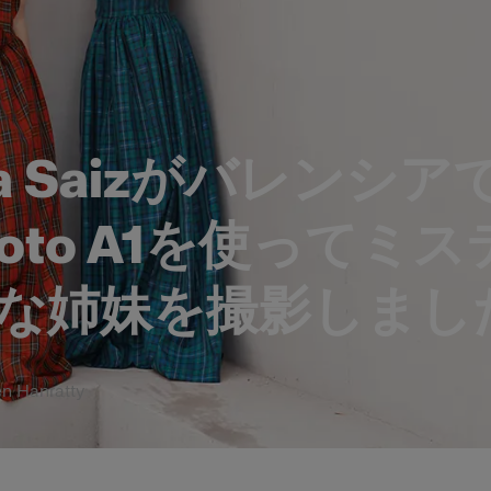
ra Saizがバレンシア
ofoto A1を使ってミ
な姉妹を撮影しまし
 Hanratty