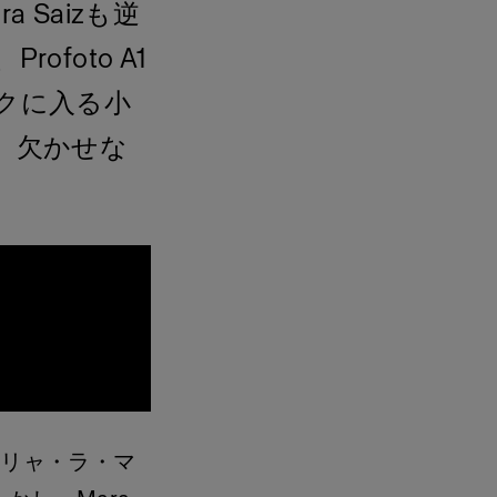
Saizも逆
foto A1
クに入る小
、欠かせな
ーリャ・ラ・マ