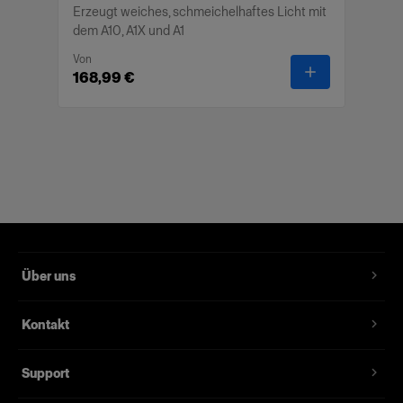
Erzeugt weiches, schmeichelhaftes Licht mit
dem A10, A1X und A1
Von
-
Soft Bounce
168,99 €
Über uns
Kontakt
Support