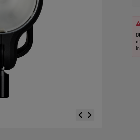
D
e
I