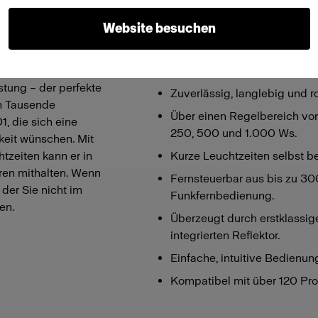
Website besuchen
Merkmale
Der solide
Kompakt und leicht.
stung – der perfekte
Zuverlässig, langlebig und r
en Tausende
Über einen Regelbereich von 7
, die sich eine
250, 500 und 1.000 Ws.
keit wünschen. Mit
tzeiten kann er in
Kurze Leuchtzeiten selbst b
ren mithalten. Wenn
Fernsteuerbar aus bis zu 300
der Sie nicht im
Funkfernbedienung.
en.
Überzeugt durch erstklassig
integrierten Reflektor.
Einfache, intuitive Bedienun
Kompatibel mit über 120 Pro