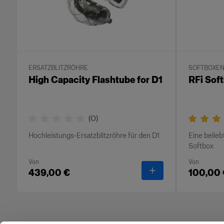
ERSATZBLITZRÖHRE
SOFTBOXE
High Capacity Flashtube for D1
RFi Sof
(
0
)
Hochleistungs-Ersatzblitzröhre für den D1
Eine belieb
Softbox
Von
Von
-
High Capacity Flas
439,00 €
100,00 