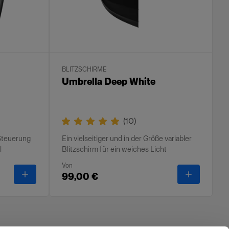
BLITZSCHIRME
Umbrella Deep White
(
10
)
Steuerung
Ein vielseitiger und in der Größe variabler
l
Blitzschirm für ein weiches Licht
Von
-
Air Remote (Universal)
-
Umbrella
99,00 €