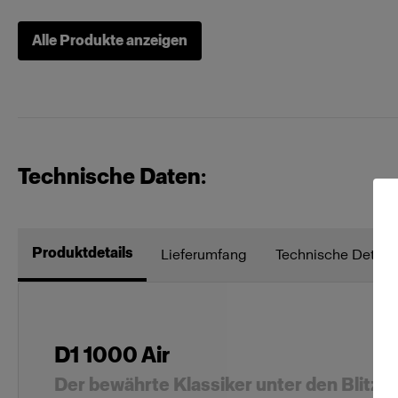
Alle Produkte anzeigen
Soft Reflectors
Zoom Rod So
Softboxen
Profoto Soft
Technische Daten:
Profoto Soft
Sonstiges
Protective C
Produktdetails
Lieferumfang
Technische Details
Spezial-Blitzköpfe
Spot Small
D1 1000 Air
Waben
Grid 100 mm
Der bewährte Klassiker unter den Blitzg