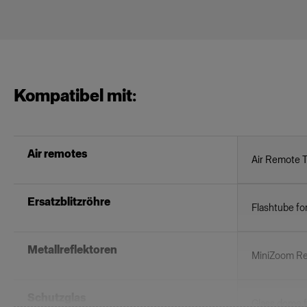
Kompatibel mit:
Air remotes
Air Remote 
Ersatzblitzröhre
Flashtube fo
Metallreflektoren
MiniZoom Re
Schutzglas
Glass dome fo