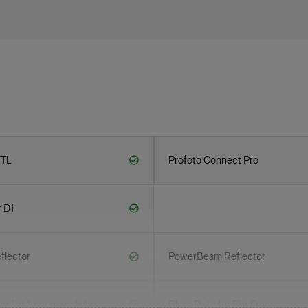
TTL
Profoto Connect Pro
r D1
flector
PowerBeam Reflector
r flat front monolights
Glass Plate for Flat Front