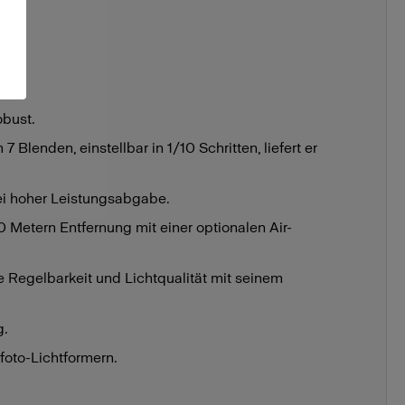
obust.
 Blenden, einstellbar in 1/10 Schritten, liefert er
ei hoher Leistungsabgabe.
 Metern Entfernung mit einer optionalen Air-
e Regelbarkeit und Lichtqualität mit seinem
g.
foto-Lichtformern.