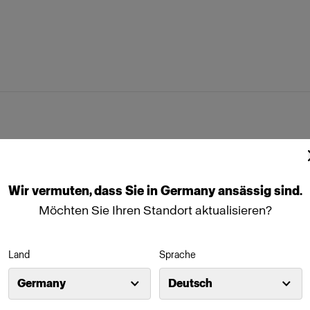
ftbox Kit
box Octa White
Profoto Softbox Strip White
box Rectangular White
Wir
vermuten,
dass
Sie
in
Germany
ansässig
sind.
ap
Stand Bracket Knob
Möchten Sie Ihren Standort aktualisieren?
Land
Sprache
Germany
Deutsch
eräten