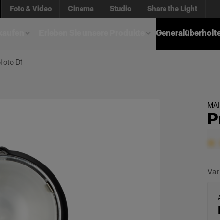
Foto & Video
Cinema
Studio
Share the Light
kaufen
Erleben Sie unsere Produkte
Generalüberholt
foto D1
MA
P
Var