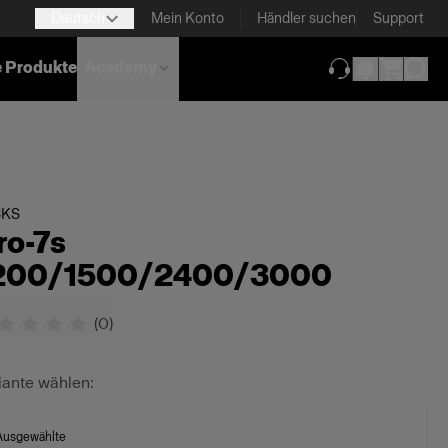
Deutsch
Mein Konto
Händler suchen
Support
e Produkte
Academy
(wird in neuem T
CKS
ro-7s
200/1500/2400/3000
(
0
)
iante wählen:
Ausgewählte