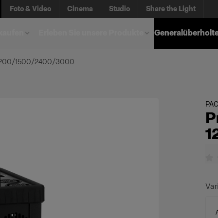
Foto & Video
Cinema
Studio
Share the Light
kaufen
Erleben Sie unsere Produkte
Generalüberholt
 1200/1500/2400/3000
PA
P
1
Var