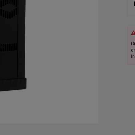
D
e
I