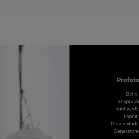
Profoto
Bei e
anspruch
hochwertig
können
Geschwindig
Generatore