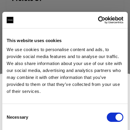
Produkt eingestellt
Dieses Produkt wurde eingestellt und kann nicht mehr
This website uses cookies
käuflich erworben werden. Bitte kontaktieren Sie uns, wenn
We use cookies to personalise content and ads, to
Sie weitere Informationen benötigen.
provide social media features and to analyse our traffic.
We also share information about your use of our site with
our social media, advertising and analytics partners who
may combine it with other information that you’ve
provided to them or that they’ve collected from your use
Kompatibel mit:
of their services.
Wir
vermuten,
dass
Sie
in
Germany
ansässig
sind.
Möchten Sie Ihren Standort aktualisieren?
Others
Consent
Necessary
Selection
Profoto Clic Dome
Land