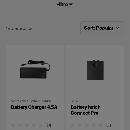
Filtro
Ahora ordenado por
Po
Sort
:
Popular
195
artículos
BATERÍAS Y CARGADORES
OTRO
Battery Charger 4.5A
Battery hatch
Connect Pro
(
0
)
(
0
)