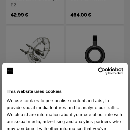
B2
42,99 €
464,00 €
FLASHTUBES
PIEZAS DE RECAMBIO PARA
SPOT SMALL
Flashtube for
This website uses cookies
Gobo Holder for Spot
ProHead Perfect ARC
Small
We use cookies to personalise content and ads, to
(
0
)
provide social media features and to analyse our traffic.
(
0
)
We also share information about your use of our site with
Tubo de flash de repuesto
Portagobos de repuesto
our social media, advertising and analytics partners who
para ProHead y Pro-B
para Spot Small
may combine it with other information that you’ve
Head