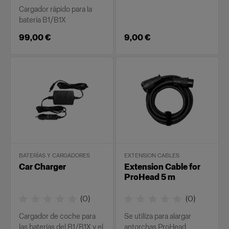
Cargador rápido para la
batería B1/B1X
99,00 €
9,00 €
BATERÍAS Y CARGADORES
EXTENSION CABLES
Car Charger
Extension Cable for
ProHead 5 m
(
0
)
(
0
)
Cargador de coche para
Se utiliza para alargar
las baterías del B1/B1X y el
antorchas ProHead