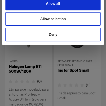
Allow all
49,00 €
54,00 €
Allow selection
Deny
LAMPS
PIEZAS DE RECAMBIO PARA
SPOT SMALL
Halogen Lamp E11
Iris for Spot Small
500W/120V
(
0
)
(
0
)
Lámpara de modelado para
Iris de repuesto para Spot
antorchas ProHead y
Small
Acute/D4 Twin (solo para
mercados de 110-120V)