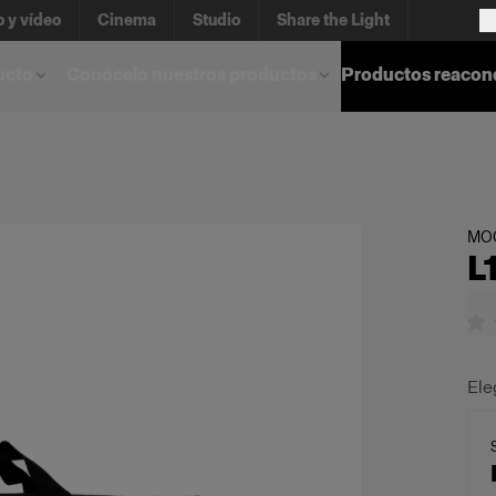
o y vídeo
Cinema
Studio
Share the Light
ucto
Conócelo nuestros productos
Productos reacon
MOC
L
Ele