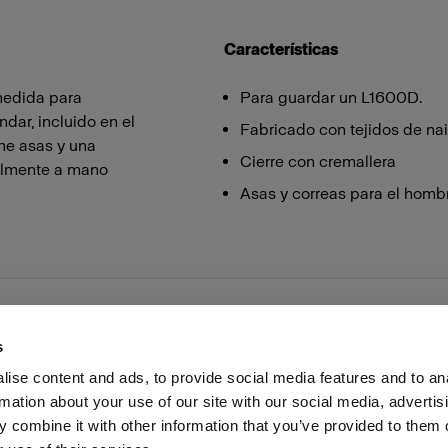
Características
medida para
Para guardar un L1600D.
dar, incluido en el
Fabricado con tejidos de nai
ene asas y una
Cierre con cremallera
cilmente a mano
Asas y correas para el hombro
s
ise content and ads, to provide social media features and to an
rmation about your use of our site with our social media, advertis
as profesionales
Prensa
Inversores
Share the Light
 combine it with other information that you’ve provided to them o