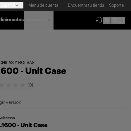
Español
Menú de cuenta
Encuentra tu tienda
Soporte
dicionados
Academy
(se abre en una
HILAS Y BOLSAS
1600 - Unit Case
(
0
)
gir versión:
Selección
L1600 - Unit Case