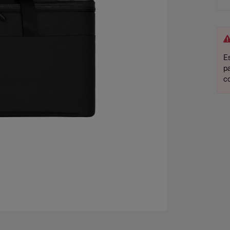
Es
p
c