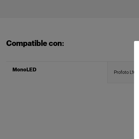
Compatible con:
MonoLED
Profoto L16