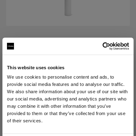
GLASS COVERS
Diffusing Cover for StripLight
This website uses cookies
(
0
)
We use cookies to personalise content and ads, to
provide social media features and to analyse our traffic.
Elegir versión:
We also share information about your use of our site with
our social media, advertising and analytics partners who
Selección
may combine it with other information that you’ve
Diffusing Cover for StripLight L
provided to them or that they’ve collected from your use
of their services.
Creemos
que
estás
en
Germany
.
¿Quieres actualizar tu ubicación?