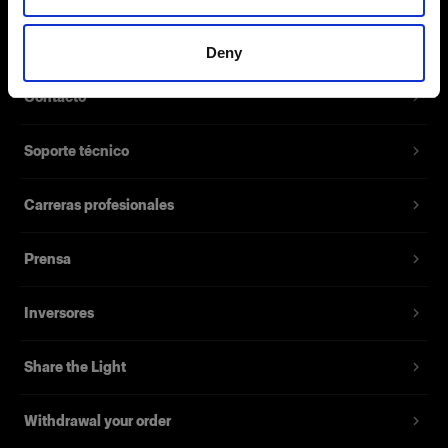
Número del producto
:
100755
Sobre nosotros
Deny
Cubierta difusora para el StripLight. Elige entre
diferentes tamaños.
Contacto
Características
Soporte técnico
Carreras profesionales
Prensa
Inversores
Share the Light
Withdrawal your order