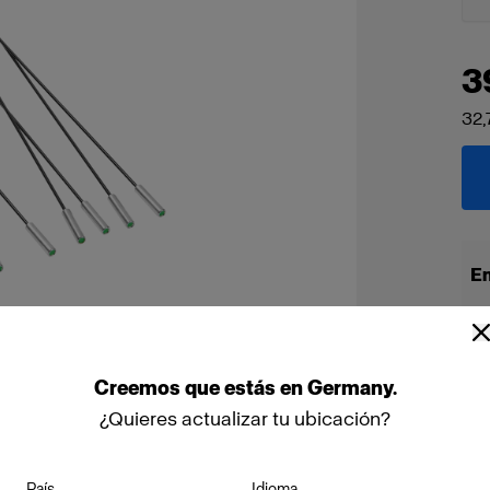
3
32,
En
Creemos
que
estás
en
Germany
.
¿Quieres actualizar tu ubicación?
País
Idioma