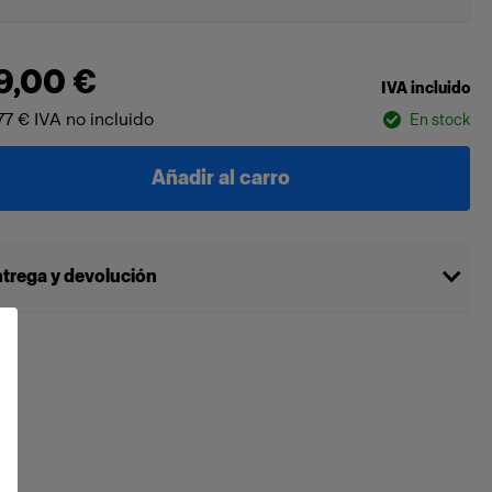
9,00 €
IVA incluido
77 €
IVA no incluido
En stock
Añadir al carro
trega y devolución