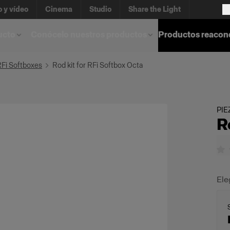
o y vídeo
Cinema
Studio
Share the Light
ucto
Conócelo nuestros productos
Productos reacon
RFi Softboxes
Rod kit for RFi Softbox Octa
PIE
R
Ele