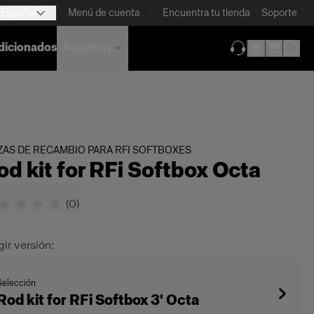
Español
Menú de cuenta
Encuentra tu tienda
Soporte
dicionados
Academy
(se abre en una
ZAS DE RECAMBIO PARA RFI SOFTBOXES
od kit for RFi Softbox Octa
(
0
)
gir versión:
Selección
Rod kit for RFi Softbox 3' Octa