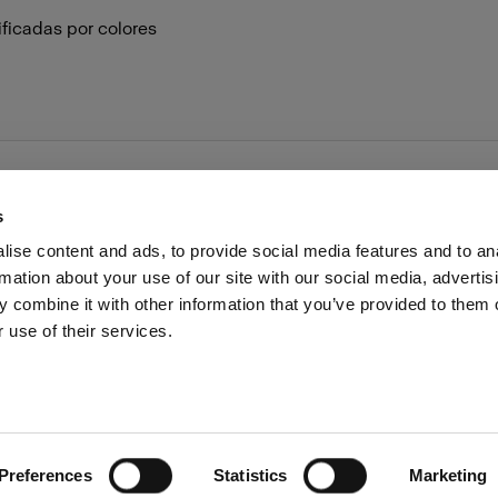
ficadas por colores
s
ise content and ads, to provide social media features and to an
rmation about your use of our site with our social media, advertis
as profesionales
Prensa
Inversores
Share the Light
 combine it with other information that you’ve provided to them o
 use of their services.
many
Preferences
Statistics
Marketing