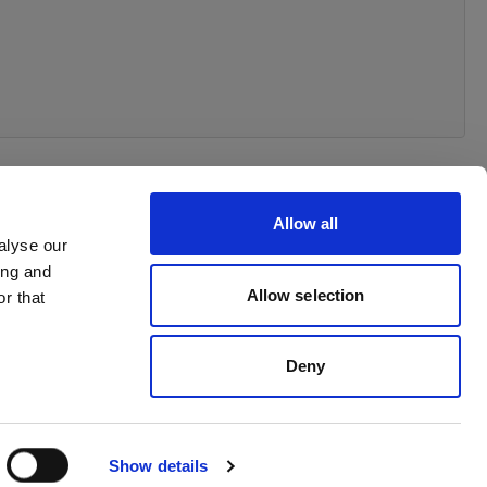
Allow all
alyse our
ing and
Withdrawal your order
Allow selection
r that
Deny
Show details