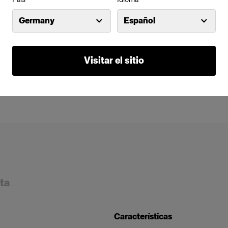
Germany
Español
Visitar el sitio
ta
Características