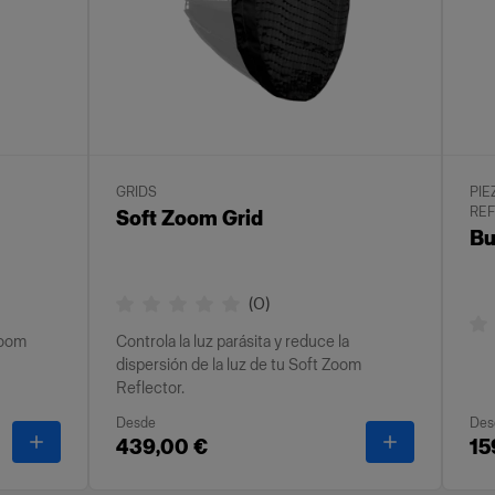
GRIDS
PIE
RE
Soft Zoom Grid
Bu
(
0
)
Zoom
Controla la luz parásita y reduce la
dispersión de la luz de tu Soft Zoom
Reflector.
Desde
Des
-
Soft Zoom Diffuser
-
Soft Zoom 
439,00 €
15