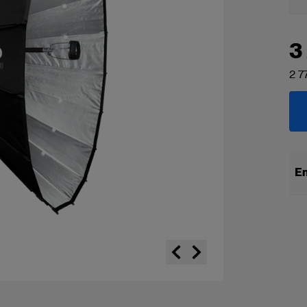
3
2 7
En