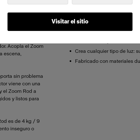
Características
Visitar el sitio
xacto que necesitas,
Funda portátil hecha a medid
versátil herramienta
Fácil de manejar: resultados
ador. Acopla el Zoom
Crea cualquier tipo de luz: s
la escena,
Fabricado con materiales dur
oporta sin problema
ctor viene con una
 y el Zoom Rod a
idos y listos para
od es de 4 kg / 9
ento inseguro o