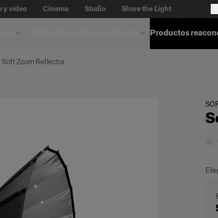
o y vídeo
Cinema
Studio
Share the Light
ucto
Conócelo nuestros productos
Productos reacon
Soft Zoom Reflector
SO
S
Ele