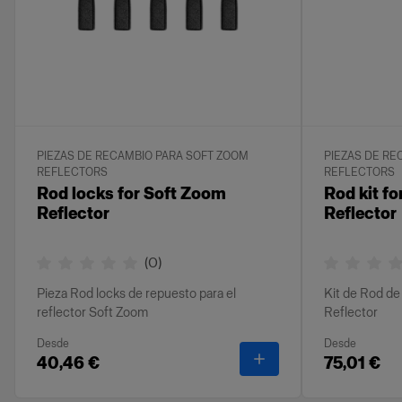
PIEZAS DE RECAMBIO PARA SOFT ZOOM
PIEZAS DE RE
REFLECTORS
REFLECTORS
Rod locks for Soft Zoom
Rod kit f
Reflector
Reflector
(
0
)
Pieza Rod locks de repuesto para el
Kit de Rod de
reflector Soft Zoom
Reflector
Desde
Desde
-
Rod locks for Soft Zo
40,46 €
75,01 €