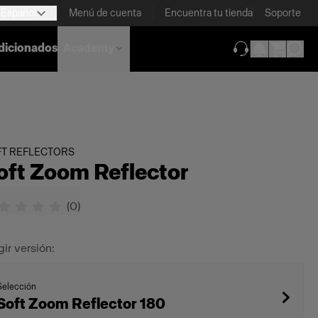
Español
Menú de cuenta
Encuentra tu tienda
Soporte
dicionados
Academy
(se abre en una
FT REFLECTORS
oft Zoom Reflector
(
0
)
gir versión:
Selección
Soft Zoom Reflector 180