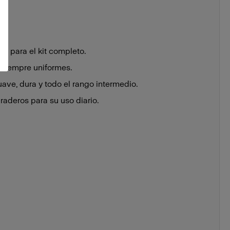
a para el kit completo.
 siempre uniformes.
uave, dura y todo el rango intermedio.
aderos para su uso diario.