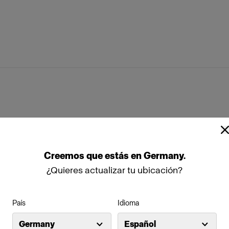
rid
s
Acute/D4 Head
Profoto D30
es técnicas
Creemos
que
estás
en
Germany
.
¿Quieres actualizar tu ubicación?
r Soft Zoom Reflector
Rod kit for Soft Zoom Reflector
País
Idioma
 for Zoom Rod
Locking disc for Soft Zoom Refl
termedio
Germany
Español