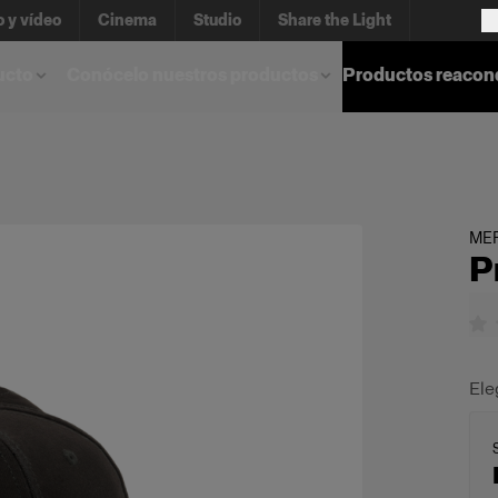
o y vídeo
Cinema
Studio
Share the Light
ucto
Conócelo nuestros productos
Productos reacon
ME
P
Ele