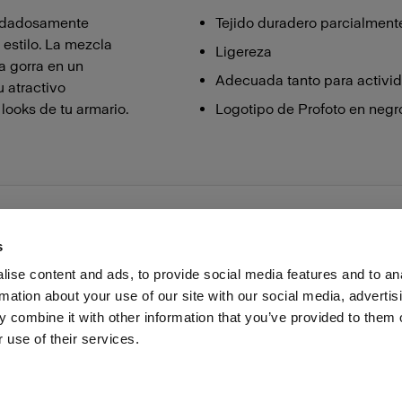
uidadosamente
Tejido duradero parcialmen
estilo. La mezcla
Ligereza
 gorra en un
Adecuada tanto para activid
 atractivo
looks de tu armario.
Logotipo de Profoto en negr
s
ise content and ads, to provide social media features and to an
rmation about your use of our site with our social media, advertis
as profesionales
Prensa
Inversores
Share the Light
 combine it with other information that you’ve provided to them o
 use of their services.