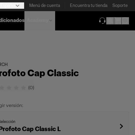
Español
Menú de cuenta
Encuentra tu tienda
Soporte
dicionados
Academy
(se abre en una
RCH
rofoto Cap Classic
(
0
)
gir versión:
Selección
Profoto Cap Classic L