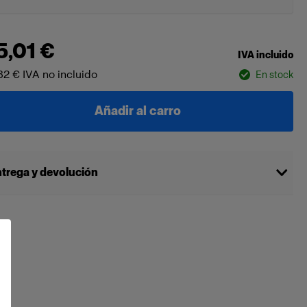
5,01 €
IVA incluido
82 €
IVA no incluido
En stock
Añadir al carro
trega y devolución