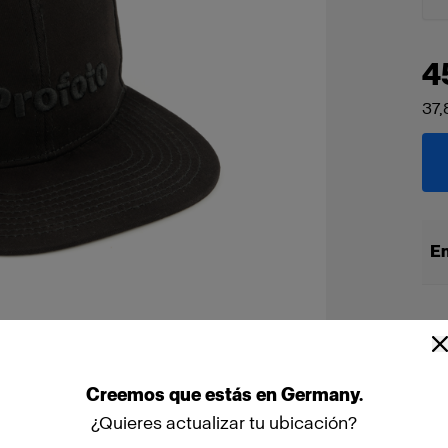
4
37,
En
Creemos
que
estás
en
Germany
.
¿Quieres actualizar tu ubicación?