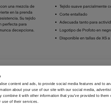
o con una mezcla de
Tejido suave parcialmente 
ierte en la prenda
Corte entallado
sistencia. Su tejido
Adecuada tanto para activid
ón perfecta para
e nunca decepciona.
Logotipo de Profoto en negr
Disponible en tallas de XS a
s
ise content and ads, to provide social media features and to an
rmation about your use of our site with our social media, advertis
as profesionales
Prensa
Inversores
Share the Light
 combine it with other information that you’ve provided to them o
 use of their services.