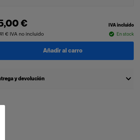
5,00 €
IVA incluido
41 €
IVA no incluido
En stock
Añadir al carro
trega y devolución