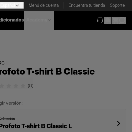
Español
Menú de cuenta
Encuentra tu tienda
Soporte
dicionados
Academy
(se abre en una
RCH
rofoto T-shirt B Classic
(
0
)
gir versión:
Selección
Profoto T-shirt B Classic L