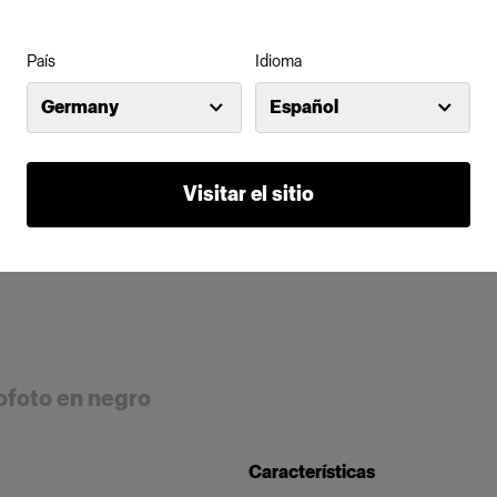
País
Idioma
Germany
Español
Visitar el sitio
ofoto en negro
Características