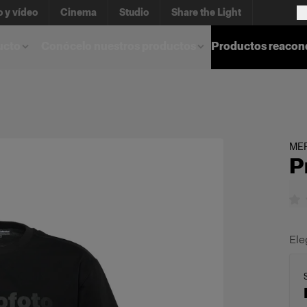
o y vídeo
Cinema
Studio
Share the Light
ucto
Conócelo nuestros productos
Productos reacon
ME
P
Ele