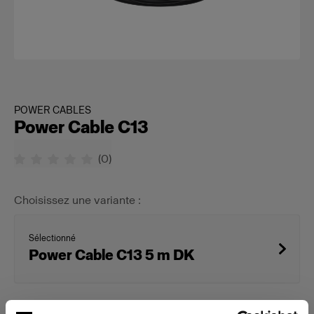
POWER CABLES
Power Cable C13
(
0
)
Choisissez une variante :
Sélectionné
Power Cable C13 5 m DK