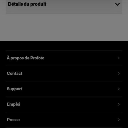
Détails du produit
Power Cable C13 5 m DK
Câble d'alimentation standard pour
monolampe
Référence du produit
:
102553
À propos de Profoto
Câble d'alimentation standard avec mise à la
Contact
terre pour les monolampes alimentées par le
secteur. Longueur de 5 mètres et variantes de
Support
prises pour chaque marché individuel.
Emploi
Fonctionnalités
Presse