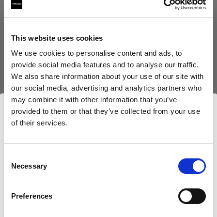
41,01 €
TVA incluse
34,46 €
Hors TVA
En stock
This website uses cookies
Ajouter au panier
We use cookies to personalise content and ads, to
provide social media features and to analyse our traffic.
We also share information about your use of our site with
our social media, advertising and analytics partners who
Livraison et retour
may combine it with other information that you’ve
provided to them or that they’ve collected from your use
of their services.
Nous
pensons
que
vous
vous
trouvez
ici :
Germany
.
Compatible avec :
Mettre à jour votre emplacement ?
Consent
Necessary
Selection
Pays
Mains-powered
Preferences
Germany
Profoto D2