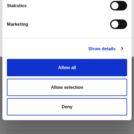
Statistics
Langue
Profoto D30
Français
Marketing
Profoto Pro-D3
Profoto D1
Visiter le site
Show details
Allow all
Allow selection
Deny
Caractéristiques :