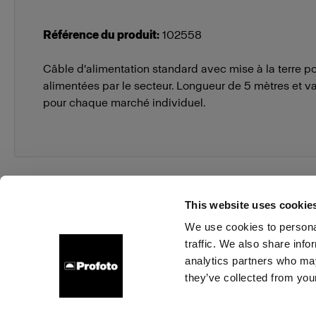
Référence du produit
:
102558
Câble d'alimentation standard avec mise à la terre 
alimentées par le secteur. Longueur de 5 mètres et va
pour chaque marché individuel.
This website uses cookie
We use cookies to personal
traffic. We also share info
À propos de Profoto
Contact
Support
Emploi
analytics partners who may
they’ve collected from your