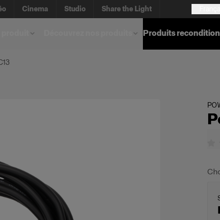
éo
Cinema
Studio
Share the Light
França
 produit
Découvrez nos produits
Produits reconditio
C13
PO
P
Cho