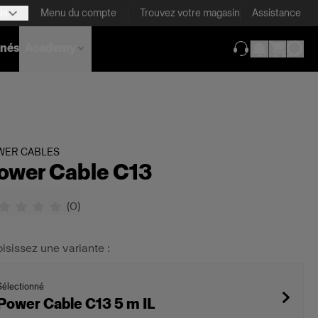
is
Menu du compte
Trouvez votre magasin
Assistance
nnés
Academy
(ouverture dans 
WER CABLES
ower Cable C13
(
0
)
isissez une variante :
Sélectionné
Power Cable C13 5 m IL