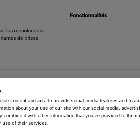
Fonctionnalités
pour les monolampes
riantes de prises
s
ise content and ads, to provide social media features and to an
rmation about your use of our site with our social media, advertis
Presse
Investisseurs
Share The Light
Withdrawal your
 combine it with other information that you’ve provided to them o
 use of their services.