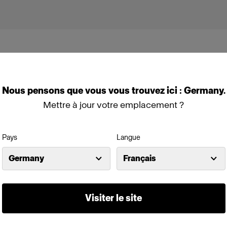
Nous
pensons
que
vous
vous
trouvez
ici :
Germany
.
Mettre à jour votre emplacement ?
Profoto D30
Pays
Langue
Germany
Français
Visiter le site