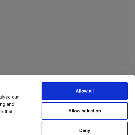
Allow all
alyse our
ing and
 order
Allow selection
r that
Deny