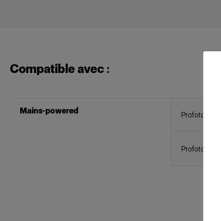
Compatible avec :
Mains-powered
Profoto D2
Profoto D1