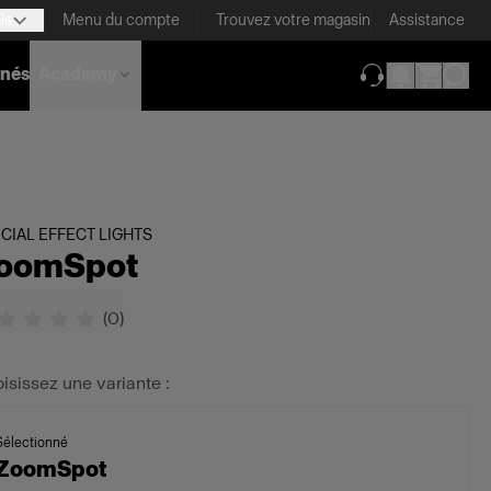
is
Menu du compte
Trouvez votre magasin
Assistance
nnés
Academy
(ouverture dans 
CIAL EFFECT LIGHTS
oomSpot
(
0
)
isissez une variante :
Sélectionné
ZoomSpot