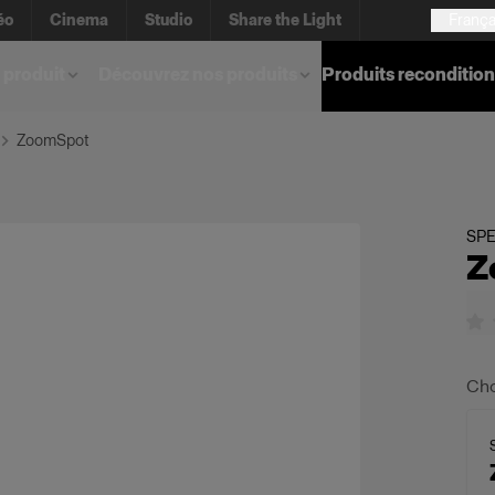
éo
Cinema
Studio
Share the Light
França
 produit
Découvrez nos produits
Produits reconditio
ZoomSpot
SPE
Z
Cho