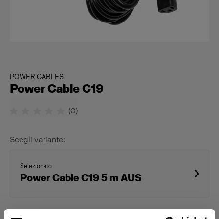
POWER CABLES
Power Cable C19
(
0
)
Scegli variante:
Selezionato
Power Cable C19 5 m AUS