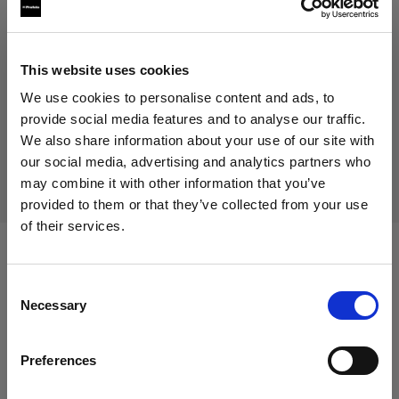
85,00 €
IVA inclusa
71,43 €
IVA esclusa
Non disponibile
This website uses cookies
Non disponibile
We use cookies to personalise content and ads, to
provide social media features and to analyse our traffic.
We also share information about your use of our site with
our social media, advertising and analytics partners who
Consegna e restituzione
may combine it with other information that you’ve
provided to them or that they’ve collected from your use
of their services.
Crediamo
che
tu
sia
nel
Germany
.
Aggiornare la tua location?
Compatibile con:
Consent
Necessary
Selection
Paese
Packs
Preferences
Germany
Profoto Pro-11