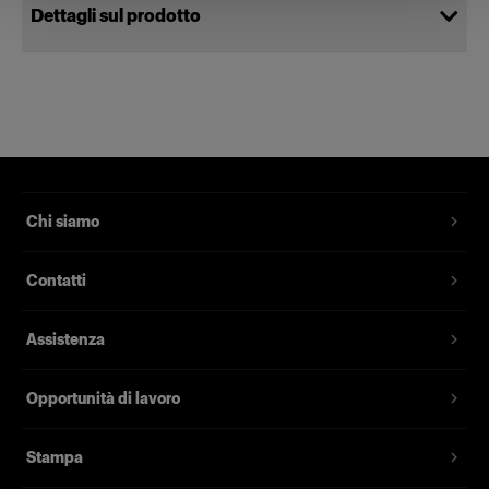
Dettagli sul prodotto
Power Cable C19 5 m AUS
Alimenta il generatore da studio Pro-
10
Codice prodotto
:
102545
Chi siamo
Un cavo di alimentazione di ricambio per il
Contatti
generatore da studio Pro-10, il generatore da
studio D4 e generatori da studio Pro precedenti.
Assistenza
Dispone di messa a terra, è lungo 5 metri e
disponibile con diverse prese per mercati
differenti.
Opportunità di lavoro
Stampa
Caratteristiche