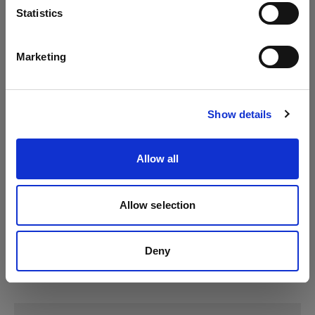
Lingua
Statistics
Profoto D4
Italiano
Marketing
Profoto Pro-10
Visita sito
Show details
Allow all
Allow selection
Deny
Specifiche: