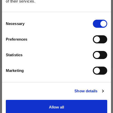
of their services.
34,00 €
Crediamo
che
tu
sia
nel
Germany
.
IVA inclusa
Aggiornare la tua location?
28,57 €
IVA esclusa
Disponibile
Consent
Necessary
Selection
Aggiungi al carrello
Paese
Preferences
Germany
Consegna e restituzione
Lingua
Statistics
Italiano
Marketing
Specifiche:
Visita sito
Show details
Dettagli sul prodotto
Allow all