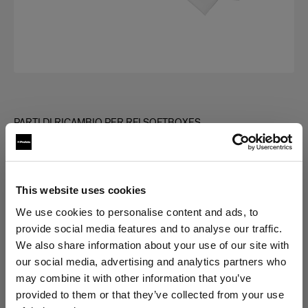
PARTI DI RICAMBIO PER RFI SOFTBOXES
Diffuser kit for RFi Softbox Octa
(
0
)
This website uses cookies
Scegli variante:
We use cookies to personalise content and ads, to
provide social media features and to analyse our traffic.
We also share information about your use of our site with
Selezionato
our social media, advertising and analytics partners who
Diffuser kit for RFi Softbox 3' Octa
may combine it with other information that you’ve
provided to them or that they’ve collected from your use