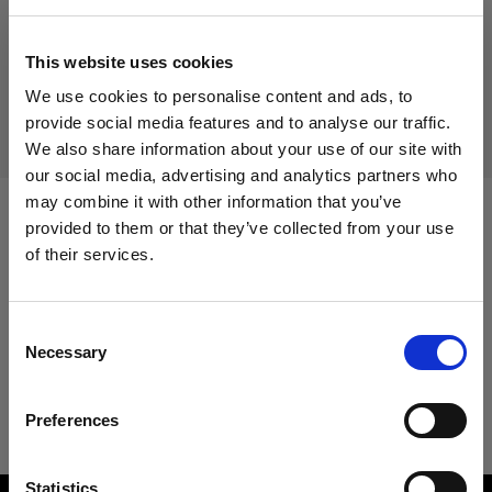
Prodotto fuori produzione
Questo prodotto è fuori produzione pertanto non è
This website uses cookies
disponibile per l’acquisto. Per maggiori informazioni,
We use cookies to personalise content and ads, to
contattaci.
provide social media features and to analyse our traffic.
We also share information about your use of our site with
our social media, advertising and analytics partners who
may combine it with other information that you’ve
provided to them or that they’ve collected from your use
Specifiche:
of their services.
Crediamo
che
tu
sia
nel
Germany
.
Aggiornare la tua location?
Consent
Dettagli sul prodotto
Necessary
Selection
Paese
Pro-7b Head
Preferences
Germany
Codice prodotto
:
340506
Lingua
Statistics