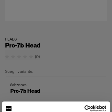
HEADS
Pro-7b Head
(
0
)
Scegli variante:
Selezionato
Pro-7b Head