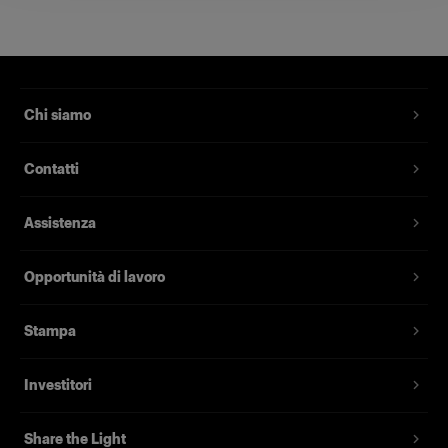
Generano riflessi lunghi e
perfettamente uniformi
Codice prodotto
:
100767
Chi siamo
Le Profoto StripLights sono luci per effetti
Contatti
speciali che forniscono una fonte luminosa lunga
e stretta con una lieve caduta della luce. Sono
Assistenza
utilizzate spesso con le barndoor opzionali per
creare riflessi perfettamente uniformi con
contorni netti.
Opportunità di lavoro
Offrono anche eccellenti possibilità di light
Stampa
shaping se utilizzate da sole come luci di
contorno lunghe e facili da controllare. Per
Investitori
questo motivo sono uno dei prodotti preferiti dai
fotografi di moda che cercano di far emergere la
Share the Light
modella dalle loro immagini, oltre che dai