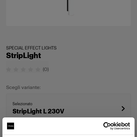
SPECIAL EFFECT LIGHTS
StripLight
(
0
)
Scegli variante:
Selezionato
StripLight L 230V