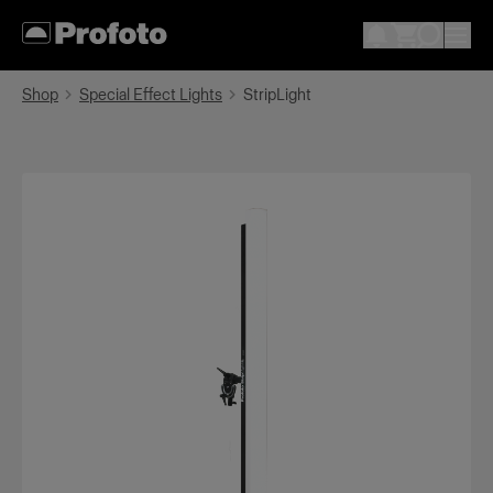
Shop
Special Effect Lights
StripLight