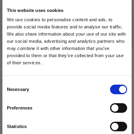
Prodotto fuori produzione
This website uses cookies
Questo prodotto è fuori produzione pertanto non è
We use cookies to personalise content and ads, to
disponibile per l’acquisto. Per maggiori informazioni,
provide social media features and to analyse our traffic.
contattaci.
We also share information about your use of our site with
our social media, advertising and analytics partners who
may combine it with other information that you’ve
provided to them or that they’ve collected from your use
of their services.
Compatibile con:
Crediamo
che
tu
sia
nel
Germany
.
Aggiornare la tua location?
Consent
Packs
Necessary
Selection
Paese
Profoto Pro-10
Preferences
Germany
Profoto D4
Lingua
Statistics