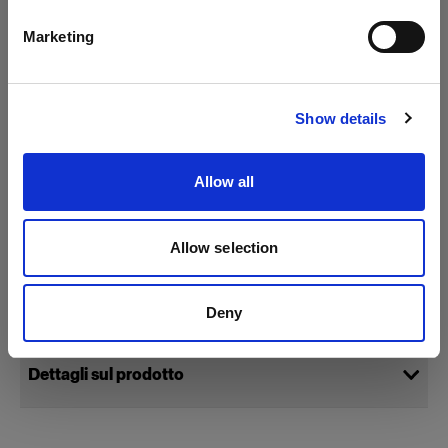
Italiano
Marketing
Visita sito
Show details
Allow all
Allow selection
Specifiche:
Deny
Dettagli sul prodotto
StripLight L 230V