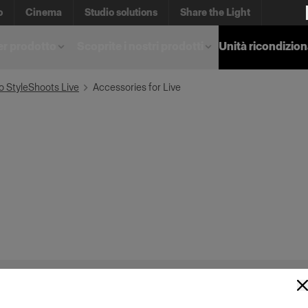
o
Cinema
Studio solutions
Share the Light
er prodotto
Scoprite i nostri prodotti
Unità ricondizio
o StyleShoots Live
Accessories for Live