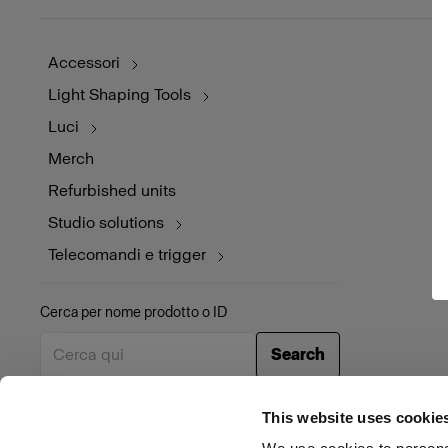
Accessori
Light Shaping Tools
Luci
Merch
Refurbished units
Studio solutions
Telecomandi e trigger
Cerca per nome prodotto o ID
Search
This website uses cookie