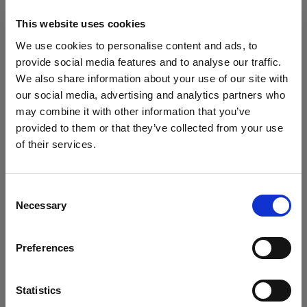
ザ設定を開き、許可、ブロック、または削除する
Cookie を選択します。Cookie をブロックまたは
This website uses cookies
削除すると、Profoto Web サイト上の重要情報は
We use cookies to personalise content and ads, to
表示されなくなり、一部の機能が動作しなくなる
provide social media features and to analyse our traffic.
可能性があります。
We also share information about your use of our site with
our social media, advertising and analytics partners who
Cookie は、ブラウザごとに個別で管理する必要が
may combine it with other information that you’ve
provided to them or that they’ve collected from your use
あります。 あるブラウザで選択した Cookie は、
of their services.
そのブラウザのみに適用されます。以下のブラウ
Germany
にお住まいであると思われます。
ザで Cookie を管理してください。
地域を変更しますか？
Consent
Necessary
Selection
Internet Explorer 6
国
Internet Explorer 7 & 8
Preferences
Germany
Internet Explorer 9
Google Chrome
言語
Statistics
Mozilla Firefox