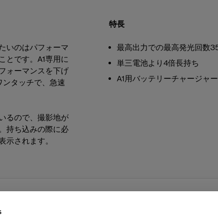
特長
たいのはパフォーマ
最高出力での最高発光回数3
ことです。A1専用に
単三電池より4倍長持ち
フォーマンスを下げ
A1用バッテリーチャージャー
ワンタッチで、急速
いるので、撮影地が
。持ち込みの際に必
表示されます。
s