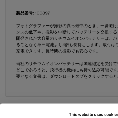
製品番号
:
100397
フォトグラファーが撮影の真っ最中のとき、一番避け
ンスの低下や、撮影を中断してバッテリーを交換する
開発された大容量のリチウムイオンバッテリーは、パ
ることなく単三電池より4倍も長持ちします。取付は
充電できます。長時間の撮影でも安心です。
当社のリチウムイオンバッテリーは国連認定を受けて
どこであろうと、飛行機の機内にも持ち込み可能です
要となる文書は、ダウンロードタブをクリックすると
This website uses cookie