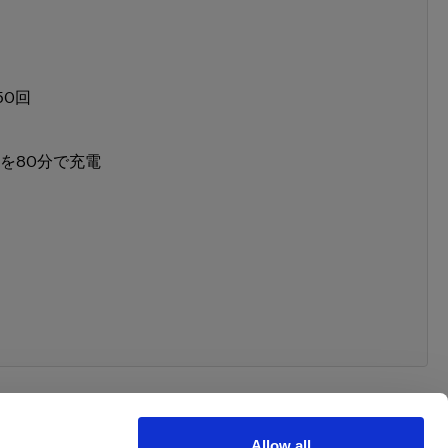
50回
を80分で充電
Allow all