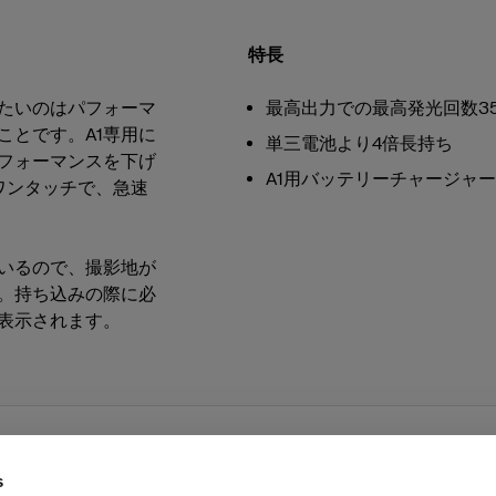
特長
たいのはパフォーマ
最高出力での最高発光回数3
ことです。A1専用に
単三電池より4倍長持ち
フォーマンスを下げ
A1用バッテリーチャージャー
ワンタッチで、急速
いるので、撮影地が
。持ち込みの際に必
表示されます。
s