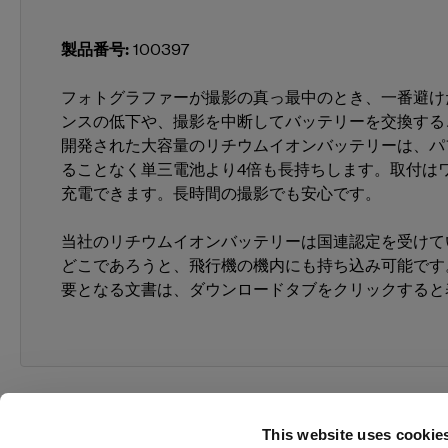
製品番号
:
100397
フォトグラファーが撮影の真っ最中のとき、一番避け
ンスの低下や、撮影を中断してバッテリーを交換する
開発された大容量のリチウムイオンバッテリーは、パ
ることなく単三電池より4倍も長持ちします。取付は
充電できます。長時間の撮影でも安心です。
当社のリチウムイオンバッテリーは国連認定を受けて
どこであろうと、飛行機の機内にも持ち込み可能です
要となる文書は、ダウンロードタブをクリックすると
This website uses cookie