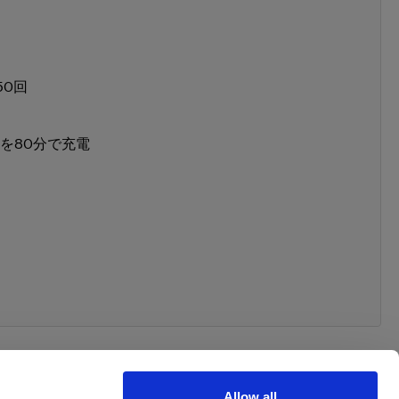
50回
を80分で充電
Allow all