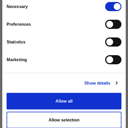
Consent
Necessary
Selection
国
Preferences
Germany
言語
Statistics
日本語
Marketing
POWER CABLES
POWER CABLES
電源ケーブル C13 5 m
電源ケーブル C13 5 m
サイトにアクセス
IN
JP
Show details
(
0
)
(
0
)
モノライト用標準電源ケー
モノライト用標準電源ケー
Allow all
ブル
ブル
41,00 €
41,01 €
Allow selection