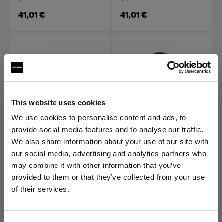
41,01 €
41,01 €
This website uses cookies
We use cookies to personalise content and ads, to
provide social media features and to analyse our traffic.
POWER CABLES
POWER CABLES
電源ケーブル C13 5 m
電源ケーブル C13 5 m
We also share information about your use of our site with
EUR
IL
our social media, advertising and analytics partners who
may combine it with other information that you’ve
(
0
)
(
0
)
provided to them or that they’ve collected from your use
モノライト用標準電源ケー
モノライト用標準電源ケー
of their services.
ブル
ブル
Germany
にお住まいであると思われます。
地域を変更しますか？
41,01 €
41,01 €