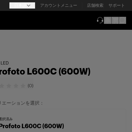
日本語
アカウントメニュー
店舗検索
サポート
（新しいタブで
LED
rofoto L600C (600W)
(
0
)
リエーションを選択：
選択済み
Profoto L600C (600W)