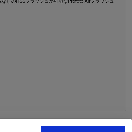
しのHSSフラッシュが可能なProfoto Airフラッシュ
ト
リフレクター ブラック/ホワイト
ト