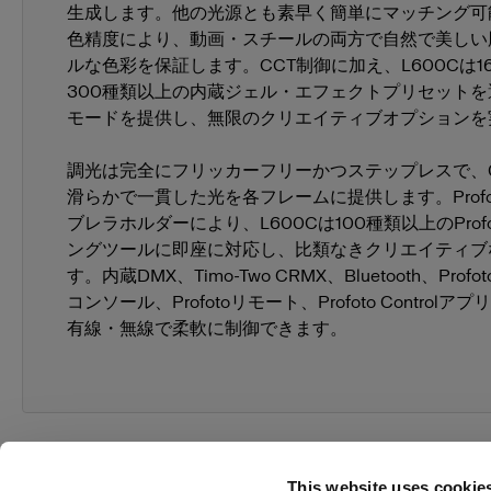
生成します。他の光源とも素早く簡単にマッチング可能で
折りたたみ式リフレクター
リフレクター
色精度により、動画・スチールの両方で自然で美しい
ルな色彩を保証します。CCT制御に加え、L600Cは1
300種類以上の内蔵ジェル・エフェクトプリセット
リフレクター
モードを提供し、無限のクリエイティブオプションを
調光は完全にフリッカーフリーかつステップレスで、0.
滑らかで一貫した光を各フレームに提供します。Prof
ブレラホルダーにより、L600Cは100種類以上のProf
ングツールに即座に対応し、比類なきクリエイティブ
す。内蔵DMX、Timo-Two CRMX、Bluetooth、Profo
コンソール、Profotoリモート、Profoto Controlア
有線・無線で柔軟に制御できます。
This website uses cookie