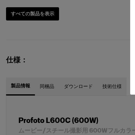
すべての製品を表示
その他
セーフティ
ソフトボックス
Profoto
ト
仕様：
RFi ソフト
Profoto
製品情報
同梱品
ダウンロード
技術仕様
ト
RFi ソフ
Profoto L600C (600W)
ハードリフレクター
MiniZoom Re
ムービー/スチール撮影用 600Wフルカラー