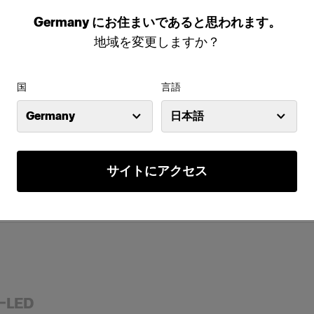
Germany
にお住まいであると思われます。
地域を変更しますか？
ワイヤー
国
言語
 ソフトボックス オクタ型 ホワイ
Profoto ソフトボックス ストリ
ワイト
Germany
日本語
ボックス 正方形型
RFi ソフトボックス オクタ型
サイトにアクセス
 ソフトボックス 長方形型 ホワイ
Profoto ソフトボックス オクタ
ー
トボックス ストリップ型
flector
マグナムリフレクター ホワイト
LED