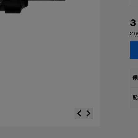
3
2 
保
配