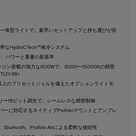
ズームリフレクター ホワイト
一体型ライトで、素早いセットアップと持ち運びが容
HydroCTech™液冷システム
ド）で、パワーと重量の新基準
Dエンジン搭載の強力な600Wで、2000〜15000Kの精密
CI 99）
種類以上のプリセットジェルを備えたオプションライトモ
バー
ーフリー16ビット調光で、シームレスな精密制御
パーに対応するネイティブProfotoマウントとアンブレ
クリア保護キャップ
、Bluetooth、Profoto Airによる柔軟な接続性