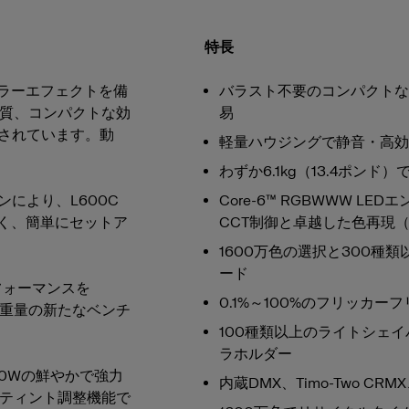
ナムリフレクター
PowerBeam Reflector
特長
ルカラーエフェクトを備
バラスト不要のコンパクトな
mリフレクター
ズームリフレクター
品質、コンパクトな効
易
されています。動
軽量ハウジングで静音・高効率な
わずか6.1kg（13.4ポン
34mmキット
により、L600C
Core-6™ RGBWWW LE
早く、簡単にセットア
CCT制御と卓越した色再現（TL
M
1600万色の選択と300
ード
パフォーマンスを
リフレクター ホワイト
ソフトライトリフレクター シル
0.1%～100%のフリッカ
ーと重量の新たなベンチ
100種類以上のライトシェイ
ラホルダー
チルト調整ロック
Stand Locking Screw for L600
、600Wの鮮やかで強力
内蔵DMX、Timo-Two CRMX
ジとティント調整機能で