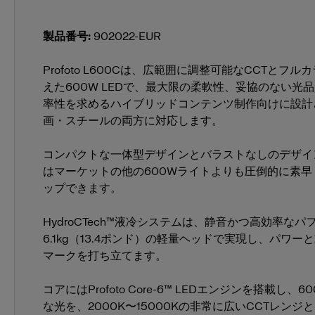
OCF マグ
製品番号
:
902022-EUR
Profoto L600Cは、広範囲に調整可能なCCTとフ
MaxiZoo
えた600W LEDで、最大限の柔軟性、妥協のない光
率性を求めるハイブリッドコンテンツ制作向けに設計
画・スチールの両方に対応します。
バーンドア
バーンドア2
コンパクトな一体型デザインとバラストなしのデザイン
はマーケットの他の600Wライトよりも圧倒的に素
バッグ＆ケース
LED ケース 
ップできます。
HydroCTech™液冷システムは、静音かつ高効率な
ビューティーディッシュ
ソフトライト
6.1kg（13.4ポンド）の軽量ヘッドで実現し、パワ
マークを打ち立てます。
交換部品 L600C/L600D
L600 用
コアにはProfoto Core-6™ LEDエンジンを搭載し
な光を、2000K〜15000Kの非常に広いCCTレン