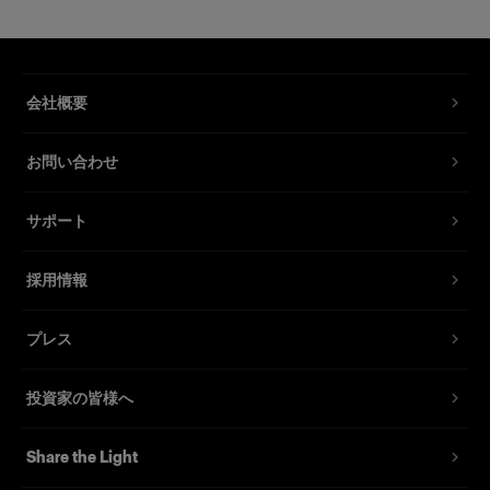
均一な細長いハイライトを作り出す
製品番号
:
100767
会社概要
ストリップライトは、ぼんやりとした減光部の細
長いライトを作り出す特殊効果ライトです。多く
お問い合わせ
の場合、シャープな輪郭の完全に均一なハイライ
トを作るため、オプションのバーンドアを取り付
けて使用します。
サポート
高度なコントロールが可能な細長いバックグラウ
採用情報
ンド照明として、単体での使用にも最適です。モ
デルを浮き立たせる演出を求めるファッションフ
プレス
ォトグラファーや、車体に反射する光をシャープ
に形作りたいカーフォトグラファーに愛用されて
投資家の皆様へ
います。
Share the Light
特長