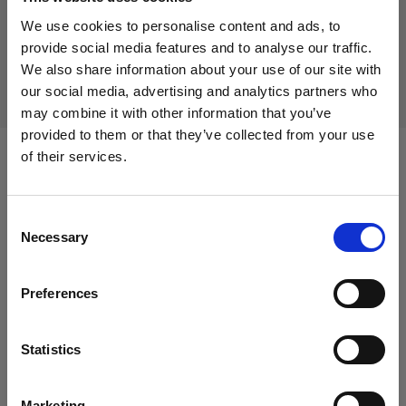
生産中止の製品
We use cookies to personalise content and ads, to
本製品は生産中止になりましたので、ご購入いただけませ
provide social media features and to analyse our traffic.
ん。詳しくは当社までお問い合わせください。
We also share information about your use of our site with
our social media, advertising and analytics partners who
may combine it with other information that you’ve
provided to them or that they’ve collected from your use
of their services.
次に対応：
Germany
にお住まいであると思われます。
地域を変更しますか？
Consent
Necessary
Selection
Packs
国
Pro-10
Preferences
Germany
D4
言語
Statistics
日本語
Marketing