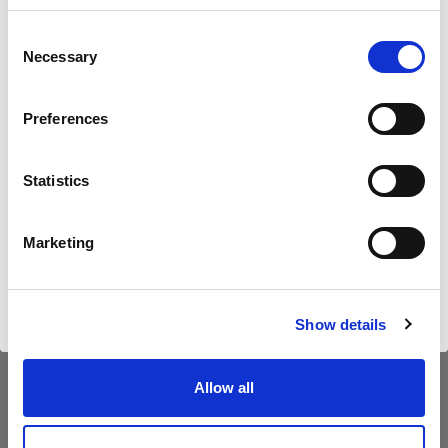
sind.
personal-data-third-countries_en.
Möchten Sie Ihren Standort aktualisieren?
Consent
Necessary
6. Wie lange werden wir Ihre
Selection
personenbezogenen Daten
Land
Preferences
speichern?
Denmark
Wir werden Ihre personenbezogenen Daten nur
so lange speichern, wie es für die Zwecke, für die
Statistics
Sprache
sie erhoben wurden, erforderlich ist oder wie es
Deutsch
das örtliche Recht erlaubt oder vorschreibt. Das
Marketing
bedeutet, dass Ihre Kontaktdaten, die zu
Marketingzwecken verarbeitet werden, so lange
Website besuchen
gespeichert werden, wie Sie Kunde sind
Show details
und/oder ein Profoto Konto haben, und für einen
Zeitraum von zwei Jahren danach, es sei denn,
Allow all
Sie haben uns mitgeteilt, dass Sie keine
Werbung von uns erhalten möchten. Ihre
Kontaktdaten, die wir verarbeiten, um die mit