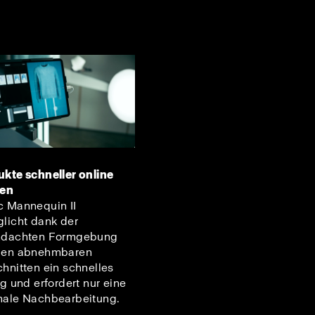
kte schneller online
gen
 Mannequin II
licht dank der
hdachten Formgebung
den abnehmbaren
hnitten ein schnelles
ng und erfordert nur eine
ale Nachbearbeitung.