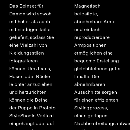
Das Beinset für
Magnetisch
Damen wird sowohl
befestigte,
mit hoher als auch
abnehmbare Arme
mit niedriger Taille
und einfach
geliefert, sodass Sie
reproduzierbare
eine Vielzahl von
Armpositionen
Kleidungsstilen
ermöglichen eine
fotografieren
bequeme Erstellung
können. Um Jeans,
gleichbleibend guter
Hosen oder Röcke
Inhalte. Die
leichter anzuziehen
abnehmbaren
und herzurichten,
Ausschnitte sorgen
können die Beine
für einen effizienten
der Puppe in Profoto
Stylingprozess,
StyleShoots Vertical
einen geringen
eingehängt oder auf
Nachbearbeitungsaufwa