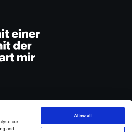
t einer
it der
rt mir
Allow all
alyse our
ing and