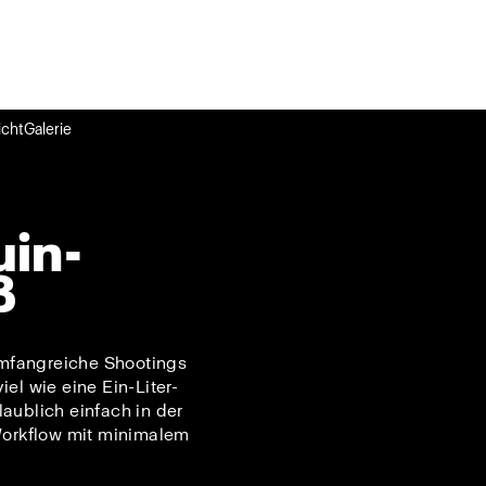
cht
Galerie
uin-
ß
umfangreiche Shootings
el wie eine Ein-Liter-
aublich einfach in der
-Workflow mit minimalem