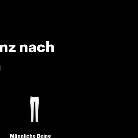
anz nach
n
Männliche Beine