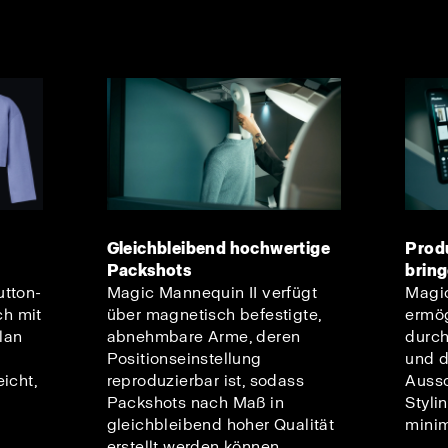
Gleichbleibend hochwertige
Produ
Packshots
brin
utton-
Magic Mannequin II verfügt
Magic
h mit
über magnetisch befestigte,
ermög
elan
abnehmbare Arme, deren
durc
Positionseinstellung
und 
icht,
reproduzierbar ist, sodass
Aussc
Packshots nach Maß in
Styli
gleichbleibend hoher Qualität
minim
erstellt werden können.