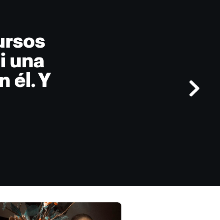
ursos
i una
 él. Y