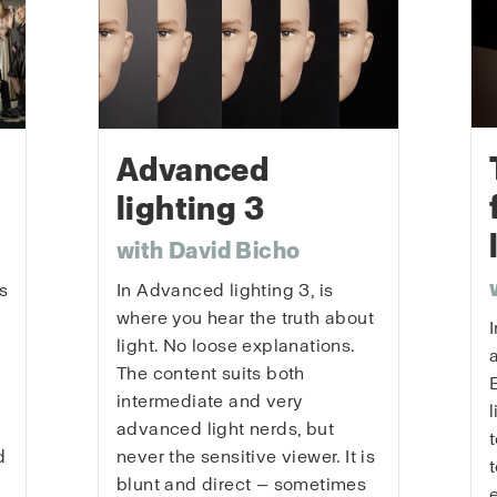
Advanced
lighting 3
with David Bicho
s
In Advanced lighting 3, is
where you hear the truth about
light. No loose explanations.
The content suits both
intermediate and very
advanced light nerds, but
d
never the sensitive viewer. It is
blunt and direct — sometimes