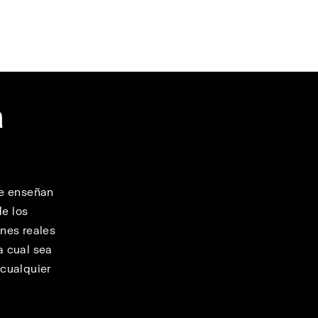
a
ue enseñan
de los
ones reales
a cual sea
 cualquier