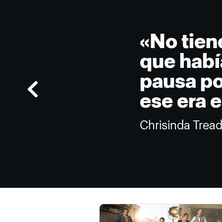
«No tien
que habí
pausa po
ese era e
Chrisinda Trea