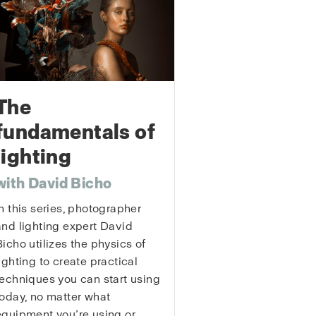
The
fundamentals of
lighting
with David Bicho
In this series, photographer
and lighting expert David
Bicho utilizes the physics of
lighting to create practical
techniques you can start using
today, no matter what
equipment you’re using or