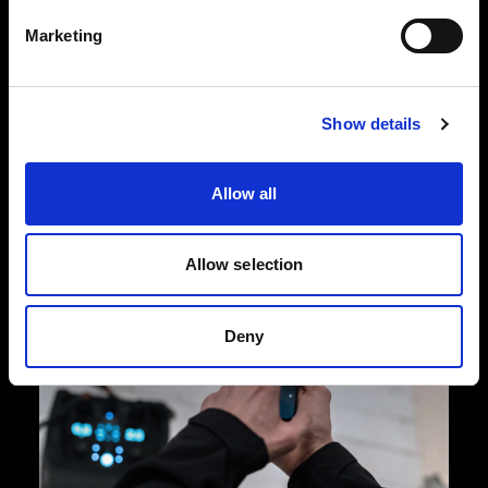
El Pro-11 se ha diseñado para capturar grandes
Marketing
volúmenes de imágenes con una consistencia
increíble. Su construcción basada en una
ingeniería y una artesanía impecables lo hace
Show details
tan resistente y duradero que continuará
rindiendo al máximo nivel durante muchos años.
Allow all
Allow selection
Deny