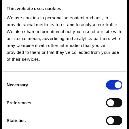
This website uses cookies
We use cookies to personalise content and ads, to
provide social media features and to analyse our traffic.
We also share information about your use of our site with
our social media, advertising and analytics partners who
may combine it with other information that you’ve
Precisión y control impresionantes
provided to them or that they’ve collected from your use
Gracias a un rango de potencia de 11 f-stops al
of their services.
alcance de tus dedos, te resultará muy fácil
configurar la luz que desees. Puedes ajustarla en
incrementos de 1/10 f-stops desde 2,4 hasta
Consent
Necessary
2400 Ws y controlar cada antorcha de forma
Selection
independiente. Todo lo que necesitas para
fotografiar con potencia y precisión, de una toma
Preferences
a otra.
Statistics
Diseñado para perdurar con un rendimiento
uniforme