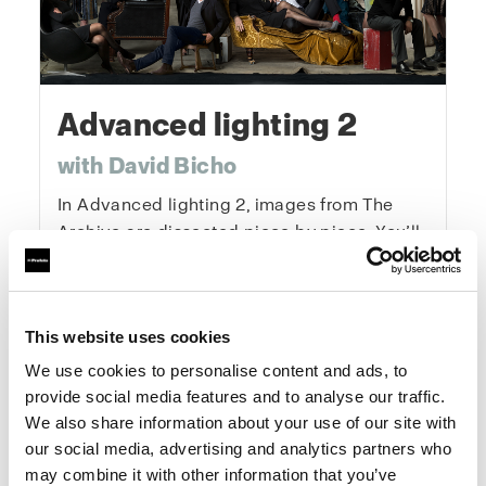
Advanced lighting 2
with David Bicho
In Advanced lighting 2, images from The
Archive are dissected piece by piece. You’ll
see exactly how they were created, explore
lighting diagrams, and understand every
creative decision behind them. This course
This website uses cookies
gives you the tools and mindset to elevate
your photography systematically and
We use cookies to personalise content and ads, to
creatively — from concept to final image.
provide social media features and to analyse our traffic.
We also share information about your use of our site with
our social media, advertising and analytics partners who
One-Time Purchase
$199
may combine it with other information that you’ve