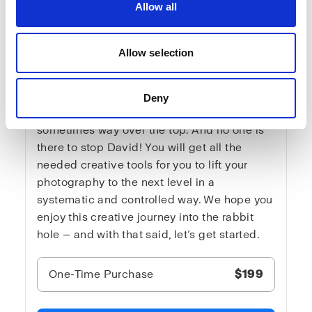
Allow all
with David Bicho
In Advanced lighting 3, is where you hear
Allow selection
the truth about light. No loose explanations.
The content suits both intermediate and very
advanced light nerds, but never the
Deny
sensitive viewer. It is blunt and direct —
sometimes way over the top. And no one is
there to stop David! You will get all the
needed creative tools for you to lift your
photography to the next level in a
systematic and controlled way. We hope you
enjoy this creative journey into the rabbit
hole — and with that said, let’s get started.
One-Time Purchase
$199