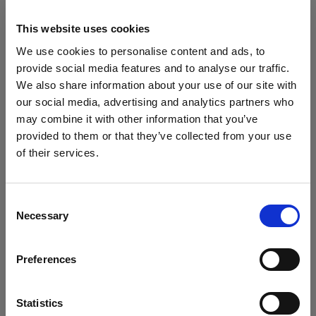
paesi al di fuori dell'UE/SEE, compresi gli Stati
This website uses cookies
Uniti d'America, il Canada e il Giappone, che
potrebbero avere un livello di protezione dei dati
We use cookies to personalise content and ads, to
personali inferiore a quello dell'UE/SEE. Quando
provide social media features and to analyse our traffic.
We also share information about your use of our site with
trasferiamo i dati personali in paesi al di fuori
our social media, advertising and analytics partners who
dell'UE/SEE, utilizziamo le clausole contrattuali
may combine it with other information that you’ve
standard approvate dalla Commissione Europea
provided to them or that they’ve collected from your use
per garantire un livello sufficiente di protezione
of their services.
dei tuoi dati personali. Le clausole contrattuali
Crediamo
che
tu
sia
nel
Denmark
.
standard sono disponibili al seguente
Aggiornare la tua location?
link:
https://ec.europa.eu/info/strategy/justice-
Consent
Necessary
Selection
and-fundamental-rights/data-protection/data-
Paese
transfers-outside-eu/model-contracts-transfer-
personal-data-third-countries_en.
Preferences
Denmark
6. Per quanto tempo conserveremo i
Lingua
Statistics