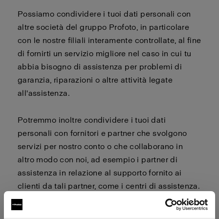
Possiamo condividere i tuoi dati personali con
altre società del gruppo Profoto, in particolare
con le nostre filiali interamente controllate, al fine
di fornirti un servizio migliore nel caso in cui tu
abbia bisogno di assistenza per problemi di
garanzia, riparazioni o altre attività legate
all'assistenza.
Potremmo inoltre condividere i tuoi dati
personali con fornitori e partner che svolgono
servizi per nostro conto o che collaborano in
altro modo con noi, ad esempio i partner di
assistenza in relazione al supporto fornito ai
clienti da tali partner, come i centri di assistenza.
I tuoi dati personali possono essere trasferiti in