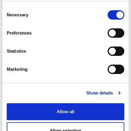
Consent
Necessary
Selection
Preferences
Statistics
Marketing
Advanced lighting 3
Show details
with David Bicho
In Advanced lighting 3, is where you hear
the truth about light. No loose explanations.
Allow all
The content suits both intermediate and very
advanced light nerds, but never the
Allow selection