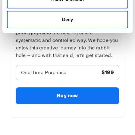
sensitive viewer. It is blunt and direct —
sometimes way over the top. And no one is
there to stop David! You will get all the
Deny
needed creative tools for you to lift your
photography to the next level in a
systematic and controlled way. We hope you
enjoy this creative journey into the rabbit
hole — and with that said, let’s get started.
One-Time Purchase
$199
Buy now