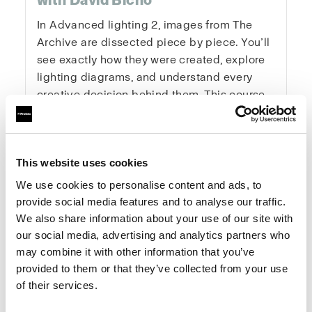
with David Bicho
In Advanced lighting 2, images from The
Archive are dissected piece by piece. You’ll
see exactly how they were created, explore
lighting diagrams, and understand every
creative decision behind them. This course
gives you the tools and mindset to elevate
your photography systematically and
creatively — from concept to final image.
This website uses cookies
We use cookies to personalise content and ads, to
One-Time Purchase
$199
provide social media features and to analyse our traffic.
We also share information about your use of our site with
our social media, advertising and analytics partners who
Buy now
may combine it with other information that you’ve
provided to them or that they’ve collected from your use
of their services.