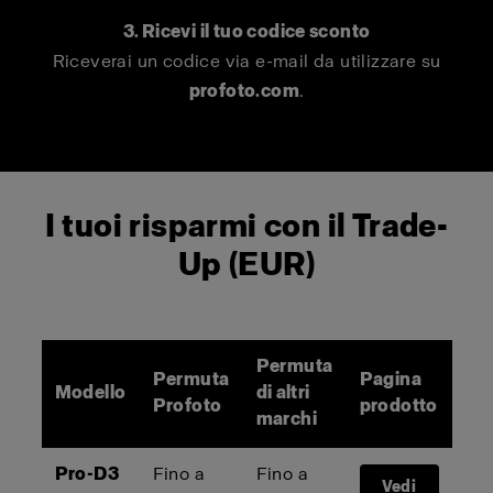
3. Ricevi il tuo codice sconto
Riceverai un codice via e-mail da utilizzare su
profoto.com
.
I tuoi risparmi con il Trade-
Up (EUR)
Permuta
Permuta
Pagina
Modello
di altri
Profoto
prodotto
marchi
Pro-D3
Fino a
Fino a
Vedi