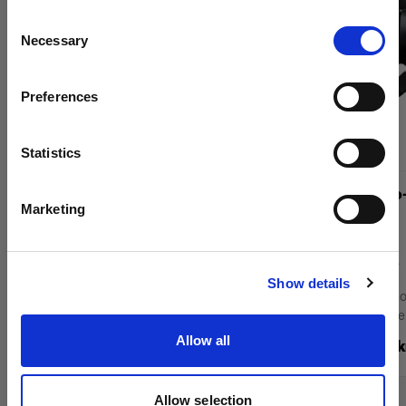
Aggiornare la tua location?
Consent
Necessary
Selection
Paese
Preferences
Denmark
Lingua
Statistics
Italiano
Profoto Pro-D3 1250
Profoto Pro
Marketing
Visita sito
(
12
)
Show details
Lampada monolight alimentata dalla rete
Lampada monoli
elettrica per servizi fotografici su larga scala
elettrica per se
Allow all
34.499,00 kr.
67.609,00 k
Allow selection