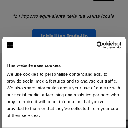
*o l’importo equivalente nella tua valuta locale.
Inizia il tuo Trade-Up
This website uses cookies
Il programma Trade-Up si applica
We use cookies to personalise content and ads, to
provide social media features and to analyse our traffic.
ai seguenti prodotti:
We also share information about your use of our site with
our social media, advertising and analytics partners who
may combine it with other information that you’ve
provided to them or that they’ve collected from your use
of their services.
Crediamo
che
tu
sia
nel
Denmark
.