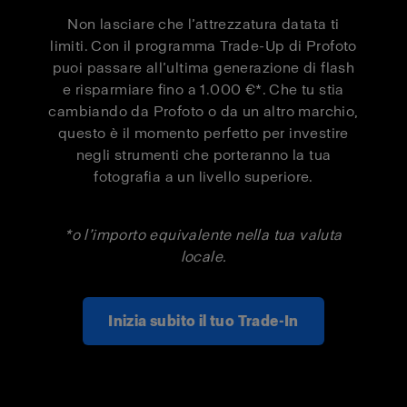
Pro-D3 1250
500 €
300 €
Non lasciare che l’attrezzatura datata ti
Pro-D3 1250
limiti. Con il programma Trade-Up di Profoto
1 000 €
550 €
Duo Kit
puoi passare all’ultima generazione di flash
e risparmiare fino a 1.000 €*. Che tu stia
cambiando da Profoto o da un altro marchio,
Pro-B3 Single
500 €
300 €
questo è il momento perfetto per investire
Kit
negli strumenti che porteranno la tua
fotografia a un livello superiore.
Pro-B3 Duo Kit
1 000 €
550 €
*o l’importo equivalente nella tua valuta
locale.
Inizia subito il tuo Trade-In