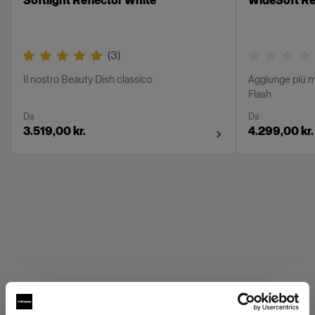
Softlight Reflector White
WideSoft Ref
(
3
)
Il nostro Beauty Dish classico
Aggiunge più m
Flash
Da
Da
3.519,00 kr.
4.299,00 kr.
Griglie Profoto