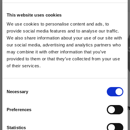
This website uses cookies
We use cookies to personalise content and ads, to
provide social media features and to analyse our traffic.
We also share information about your use of our site with
our social media, advertising and analytics partners who
may combine it with other information that you’ve
provided to them or that they’ve collected from your use
of their services.
Crediamo
che
tu
sia
nel
Denmark
.
Aggiornare la tua location?
Consent
Necessary
Selection
Paese
GRIGLIE
GRIGLIE
OCF Softgrid Octa
Profoto Soft
Preferences
Denmark
Lingua
Statistics