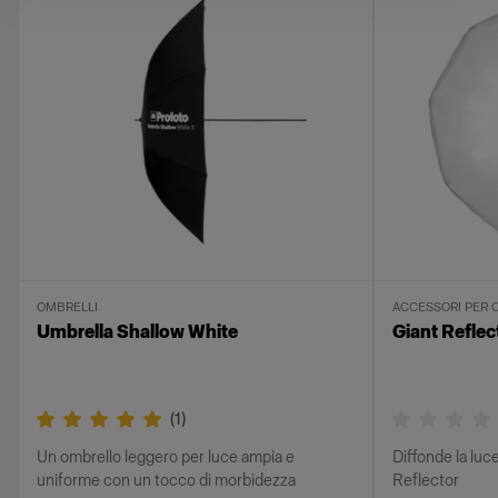
OMBRELLI
ACCESSORI PER 
Umbrella Shallow White
Giant Reflec
(
1
)
Un ombrello leggero per luce ampia e
Diffonde la luc
uniforme con un tocco di morbidezza
Reflector