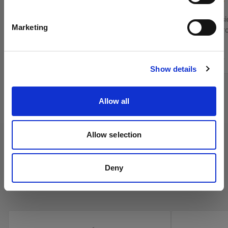
(
5
)
Italiano
Limita la diffusione della luce proveniente dal
Limita la diffus
Marketing
tuo OCF Softbox Octa
tuo softbox Pr
Da
Da
Visita sito
459,00 kr.
1.279,00 kr.
Show details
Allow all
Allow selection
Deny
Ombrelli Profoto