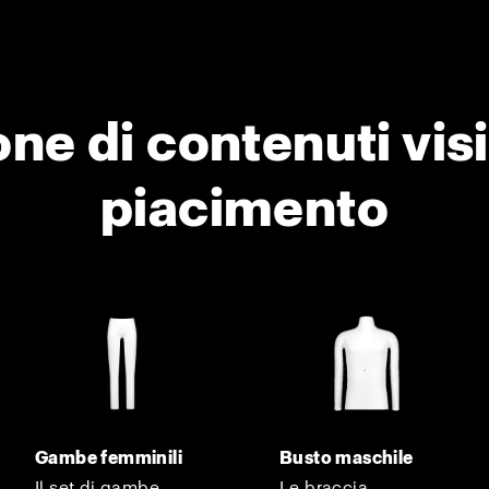
ne di contenuti visi
piacimento
Gambe femminili
Busto maschile
Il set di gambe
Le braccia