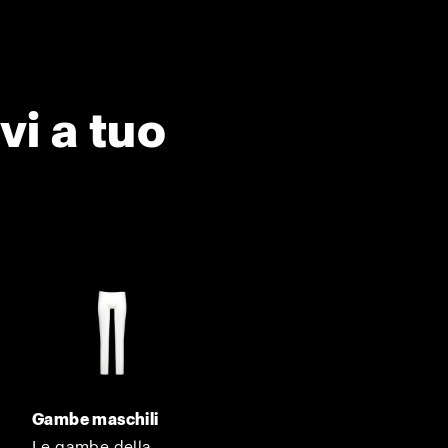
vi a tuo
Gambe maschili
Le gambe della