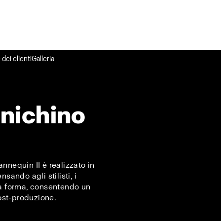
dei clienti
Galleria
anichino
nnequin II è realizzato in
sando agli stilisti, i
la forma, consentendo un
post-produzione.