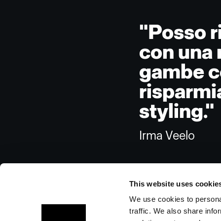
"Posso r
con una 
gambe co
risparmi
styling."
Irma Veelo
This website uses cookie
We use cookies to personal
traffic. We also share info