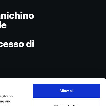
anichino
le
cesso di
Allow all
alyse our
ing and