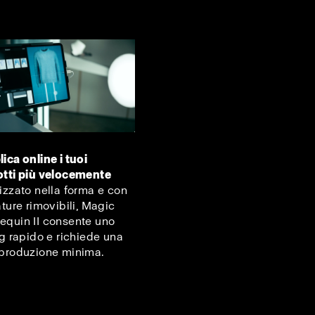
ica online i tuoi
tti più velocemente
izzato nella forma e con
ature rimovibili, Magic
quin II consente uno
ng rapido e richiede una
produzione minima.