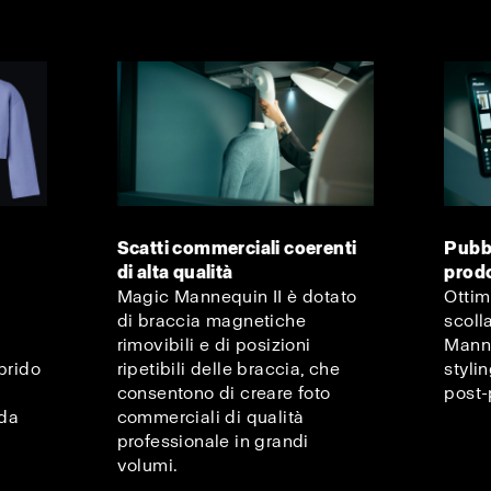
Scatti commerciali coerenti
Pubbl
di alta qualità
prodo
Magic Mannequin II è dotato
Ottim
di braccia magnetiche
scoll
rimovibili e di posizioni
Manne
brido
ripetibili delle braccia, che
styli
consentono di creare foto
post-
 da
commerciali di qualità
professionale in grandi
volumi.