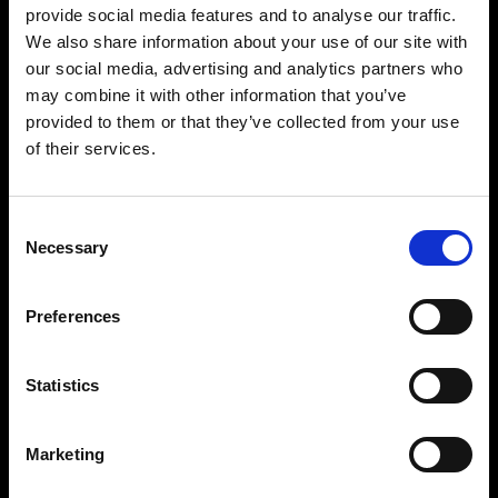
provide social media features and to analyse our traffic.
We also share information about your use of our site with
our social media, advertising and analytics partners who
may combine it with other information that you’ve
provided to them or that they’ve collected from your use
Precisione e controllo impressionanti
of their services.
Con una potenza regolabile di 11 f-stop a portata
di mano sarà semplice ottenere il set-up di luce
che desideri. È regolabile a incrementi di 1/10 f-
Consent
Necessary
stop da 2,4 fino a 2400 Ws; disporrai inoltre di
Selection
controllo indipendente su ciascuna testa. Tutto
ciò che ti serve per scattare fotografie con
Preferences
potenza e precisione, una dopo l’altra.
Statistics
Costruito per durare con prestazioni coerenti
Il Pro-11 è progettato per scattare a volumi
elevati con un’incredibile coerenza. Costruito
Marketing
con ingegneria e abilità senza compromessi, è
così robusto e durevole che continuerà a