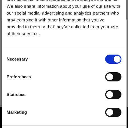
We also share information about your use of our site with
our social media, advertising and analytics partners who
may combine it with other information that you’ve
Anmeldedaten speichern
Kennwort vergessen?
provided to them or that they’ve collected from your use
of their services.
Anmelden
Wir
vermuten,
dass
Sie
in
Estonia
ansässig
sind.
Möchten Sie Ihren Standort aktualisieren?
Consent
Necessary
Neu bei Profoto?
Selection
Land
Anmelden
Preferences
Estonia
Sprache
Statistics
Deutsch
Marketing
About us
Website besuchen