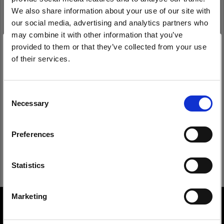
We also share information about your use of our site with
our social media, advertising and analytics partners who
may combine it with other information that you’ve
Anmeldedaten speichern
Kennwort vergessen?
provided to them or that they’ve collected from your use
of their services.
Anmelden
Wir
vermuten,
dass
Sie
in
Estonia
ansässig
sind.
Möchten Sie Ihren Standort aktualisieren?
Consent
Necessary
Neu bei Profoto?
Selection
Land
Anmelden
Preferences
Estonia
Sprache
Statistics
Deutsch
Marketing
About us
Website besuchen