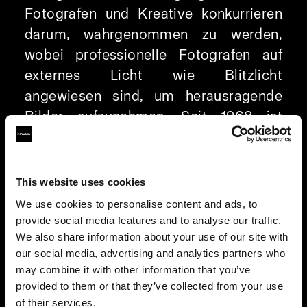
Fotografen und Kreative konkurrieren
darum, wahrgenommen zu werden,
wobei professionelle Fotografen auf
externes Licht wie Blitzlicht
angewiesen sind, um herausragende
Bilder aufzunehmen. Seit 1968 ist
Profoto innovativ, und die Profoto
Camera ist ein Beispiel dafür: Sie
optimiert die Smartphone-Fotografie
This website uses cookies
durch hervorragende Beleuchtung.
We use cookies to personalise content and ads, to
provide social media features and to analyse our traffic.
Individuelles RAW-Format für
We also share information about your use of our site with
our social media, advertising and analytics partners who
schnellere Postproduktion und
may combine it with other information that you’ve
bessere Bilder
provided to them or that they’ve collected from your use
Verlieren Sie keine Zeit und haben Sie
of their services.