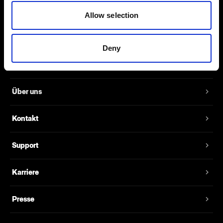
größer als JPEG-Dateien, weshalb sie
Allow selection
deutlich mehr Details abbilden.
Deny
Über uns
Kontakt
Support
Karriere
Presse