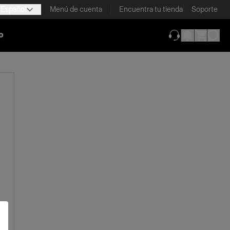
Español
Menú de cuenta
Encuentra tu tienda
Soporte
o
(se abre en una