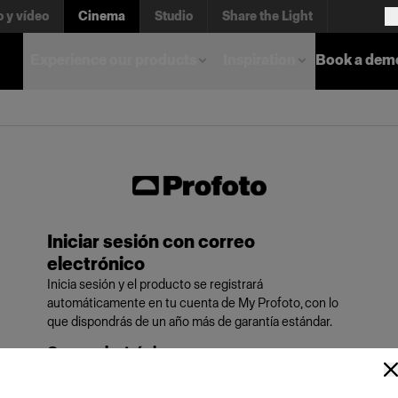
o y vídeo
Cinema
Studio
Share the Light
Experience our products
Inspiration
Book a dem
Iniciar sesión con correo
electrónico
Inicia sesión y el producto se registrará
automáticamente en tu cuenta de My Profoto, con lo
que dispondrás de un año más de garantía estándar.
Correo electrónico