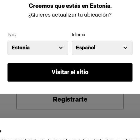
Creemos
que
estás
en
Estonia
.
Contraseña
¿Quieres actualizar tu ubicación?
País
Idioma
Recordarme
¿Has olvidado tu contraseña?
Estonia
Español
Iniciar sesión
Visitar el sitio
¿Eres nuevo en Profoto?
Registrarte
s