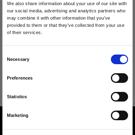
We also share information about your use of our site with
our social media, advertising and analytics partners who
Recordarme
¿Has olvidado tu contraseña?
may combine it with other information that you’ve
provided to them or that they’ve collected from your use
of their services.
Iniciar sesión
Creemos
que
estás
en
Estonia
.
¿Quieres actualizar tu ubicación?
Consent
¿Eres nuevo en Profoto?
Necessary
Selection
País
Registrarte
Preferences
Estonia
Idioma
Statistics
Español
Marketing
About us
Visitar el sitio