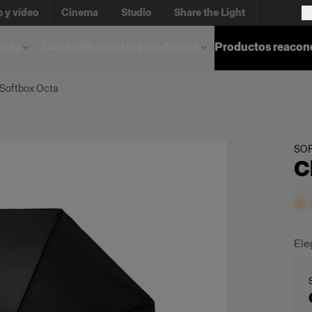
o y vídeo
Cinema
Studio
Share the Light
ucto
Conócelo nuestros productos
Productos reacon
 Softbox Octa
SO
C
Ele