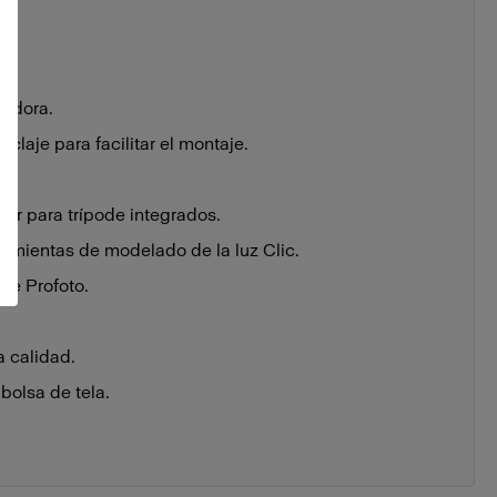
cedora.
claje para facilitar el montaje.
e
or para trípode integrados.
ramientas de modelado de la luz Clic.
de Profoto.
a calidad.
bolsa de tela.