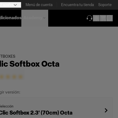
Español
Menú de cuenta
Encuentra tu tienda
Soporte
dicionados
Academy
(se abre en una
FTBOXES
lic Softbox Octa
gir versión:
Selección
Clic Softbox 2.3' (70cm) Octa