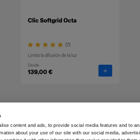
Clic Softgrid Octa
(
7
)
Limita la difusión de la luz
Desde
-
Clic Softgrid 
139,00 €
s
ise content and ads, to provide social media features and to an
rmation about your use of our site with our social media, advertis
as profesionales
Prensa
Inversores
Share the Light