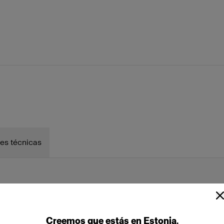
es técnicas
Creemos
que
estás
en
Estonia
.