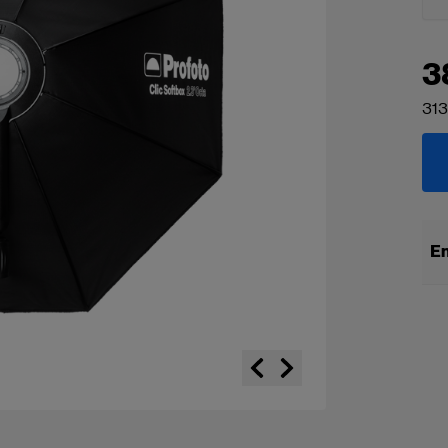
3
313
En