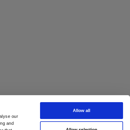
Octa
Allow all
alyse our
ing and
Withdrawal your order
Allow selection