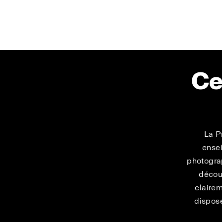
Ce
La P
ensei
photogra
décou
clairem
dispose