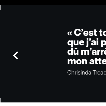
« C’est 
que j’ai 
dû m’arrê
mon atten
Chrisinda Trea