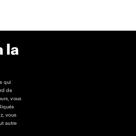
 la
s qui
ard de
urs, vous
liqués
ez, vous
ut autre