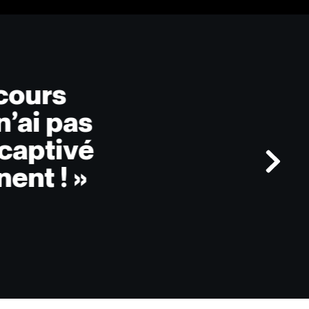
 cours
n’ai pas
 captivé
nent ! »